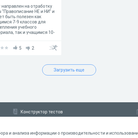
 направлен на отработку
 "Правописание НЕ и НИ" и
т быть полезен как
имся 7-9 классов для
епления учебного
риала, так и учащимся 10-
лассов для подготовки к
че ЦЭ
5
2
Загрузить еще
Конструктор тестов
Конструктор опросов
Конструктор кроссвордов
ора и анализа информации о производительности и использовании