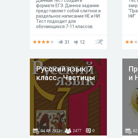
Данный тест создан в
Тест
формате ЕГЭ. Данное задание
закр
представляет собой слитное и
"Пра
раздельное написание НЕ и НИ.
НИ"
Тест подходит для
обучающихся 7-11 классов.
31
12
Русский язык 7
Пр
класс - Частицы
и 
04.08.2021
2477
0
02