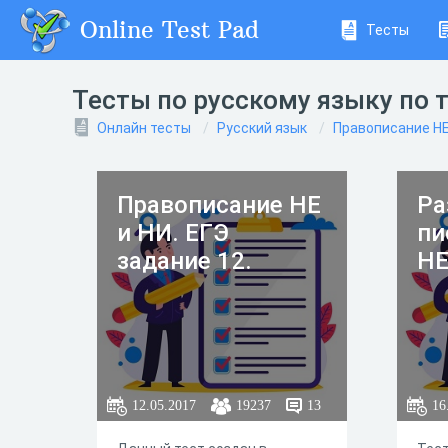
Online Test Pad
Тесты
Тесты по русскому языку по 
Онлайн тесты
Русский язык
Правописание НЕ
Правописание НЕ
Ра
и НИ. ЕГЭ
пи
задание 12.
НЕ
12.05.2017
19237
13
16