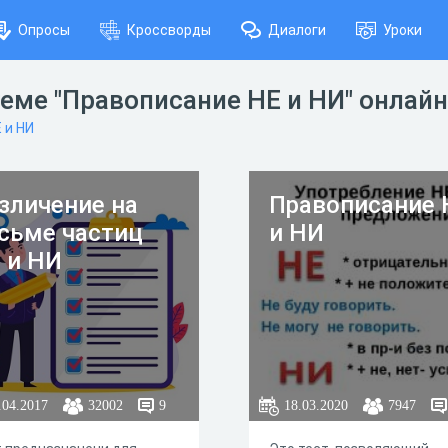
Опросы
Кроссворды
Диалоги
Уроки
теме "Правописание НЕ и НИ" онлайн
 и НИ
зличение на
Правописание 
сьме частиц
и НИ
 и НИ
.04.2017
32002
9
18.03.2020
7947