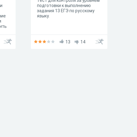
Тест для контроля за уровнем
ки
подготовки к выполнению
задания 13 ЕГЭ по русскому
ние
языку.
и
ить
,
13
14
от