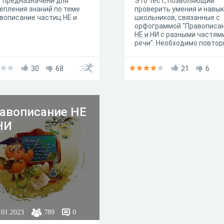
 предназначени для
Это тест, позволяющий
епления знаний по теме
проверить умения и навы
вописание частиц НЕ и
школьников, связанные с
орфограммой "Правописа
НЕ и НИ с разными частям
речи". Необходимо повтор
также правила слитного и
раздельного написания НЕ
30
68
самые сложные случаи,
21
6
помогающие отличить НЕ 
НИ.
авописание НЕ
НИ
.01.2023
789
0