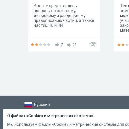
В тесте представлены
Тест
вопросы по слитному,
темы
дефисному и раздельному
може
правописанию частиц, а также
учащ
частиц НЕ и НИ.
закр
мате
11 к
сда
7
21
Русский
Справка
О файлах «Cookie» и метрических системах
Форма обратной связи
Мы используем файлы «Cookie» и метрические системы для сб