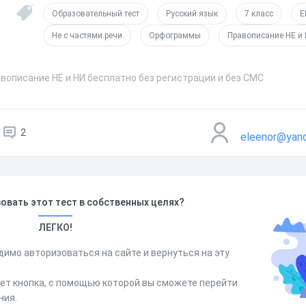
Образовательный тест
Русский язык
7 класс
Е
Не с частями речи
Орфограммы
Правописание НЕ и
вописание НЕ и НИ бесплатно без регистрации и без СМС
2
eleenor@yan
овать этот тест в собственных целях?
ЛЕГКО!
димо авторизоваться на сайте и вернуться на эту
дет кнопка, с помощью которой вы сможете перейти
ния.