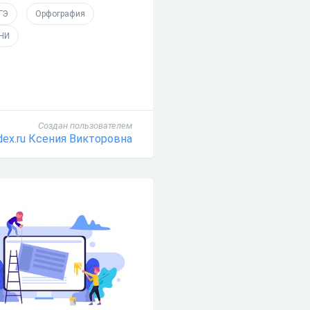
ГЭ
Орфография
 НИ
Создан пользователем
dex.ru Ксения Викторовна