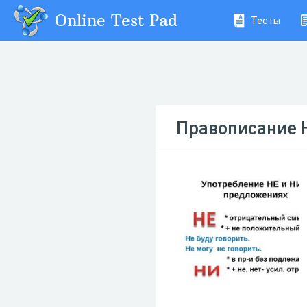
Online Test Pad
Тесты
Правописание 