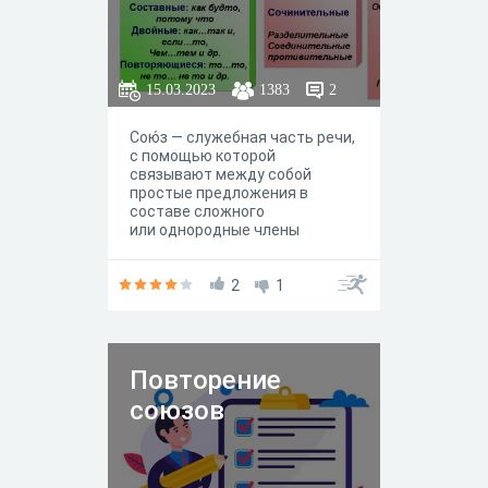
15.03.2023
1383
2
Сою́з — служебная часть речи,
с помощью которой
связывают между собой
простые предложения в
составе сложного
или однородные члены
предложения. Не склоняется и
не спрягается, и не является
членом предложения.
2
1
Выражает смысловые
отношения между
синтаксическими единицами.
Повторение
союзов