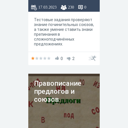
17.03.2023
230
0
Тестовые задания проверяют
знание починительных союзов,
а также умение ставить знаки
препинания в
сложноподчинённых
предложениях.
0
2
Правописание
предлогов и
союзов