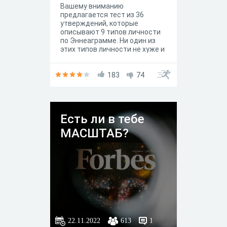
Вашему вниманию
предлагается тест из 36
утверждений, которые
описывают 9 типов личности
по Эннеаграмме. Ни один из
этих типов личности не хуже и
не лучше другого. Ни один из
них не предназначен для
полного описания личности
183
74
индивида, каждый пункт – это
всего лишь Эннеаграмма, то
есть краткая характеристика
девяти типов личности.
Есть ли в тебе
МАСШТАБ?
22.11.2022
613
1