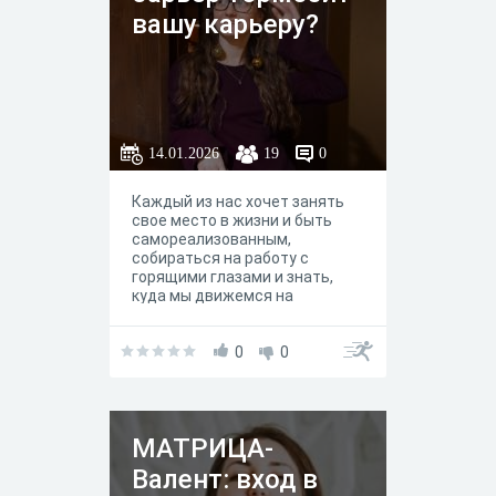
человек реализует свой
вашу карьеру?
потенциал.
14.01.2026
19
0
Каждый из нас хочет занять
свое место в жизни и быть
самореализованным,
собираться на работу с
горящими глазами и знать,
куда мы движемся на
профессиональном поприще.
Кто я — создатель теста? Я —
Лиза, интегративный психолог
0
0
и игропрактик. Помогаю
молодым современным
девушкам (20-25 лет)
определиться с профессией
МАТРИЦА-
мечты и получать
удовольствие от работы через
Валент: вход в
трансформационные игры и