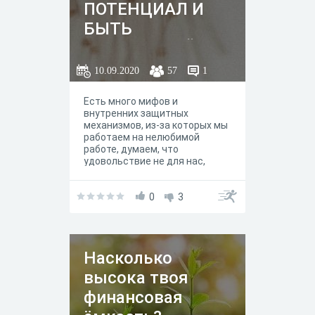
ПОТЕНЦИАЛ И
БЫТЬ
СЧАСТЛИВОЙ?
10.09.2020
57
1
Есть много мифов и
внутренних защитных
механизмов, из-за которых мы
работаем на нелюбимой
работе, думаем, что
удовольствие не для нас,
тревожимся или живем
будущим. Часто мы просто не
знаем, что чувствовать себя
0
3
хорошо часто – это нормально
и ничего за это не будет.
Иногда не понимаем, в какую
сторону двигаться и какое
Насколько
дело наше. Но куда чаще дело
в низкой самооценке, когда мы
высока твоя
боимся, что не получится, не
уверены в своих качествах и
финансовая
просто не делаем. Тест