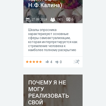
Н.Ф.Калина)
27.09.2019
1905
0
Шкалы опросника
характеризуют основные
сферы самоактуализации,
которая интерпретируется как
стремление человека к
наиболее полному раскрытию
и реализации своего
личностного
потенциала. Шкалы: ориентац
4
0
ия во времени, ценности,
взгляд на природу человека,
потребность в познании,
креативность (стремление к
ПОЧЕМУ Я НЕ
творчеству), автономность,
спонтанность,
МОГУ
самопонимание,
аутосимпатия, контактность,
РЕАЛИЗОВАТЬ
гибкость в общении
СВОЙ