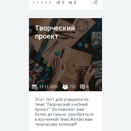
человек подсознательно не
внимание, что результаты
0
0
видит смысла вкладывать
тестирования без
усилия в работу, чтобы больше
консультации со
иметь.
специалистом не могут быть
основанием для
Творческий
исчерпывающей
характеристики состояния, но
проект
способствуют комплексному
подходу к пониманию
ситуации.
19.11.2020
721
0
Этот тест для учащихся по
теме:"Творческий учебный
проект" .Он поможет вам
более детально разобраться
в изученной теме.Желаю вам
творческих успехов!!!