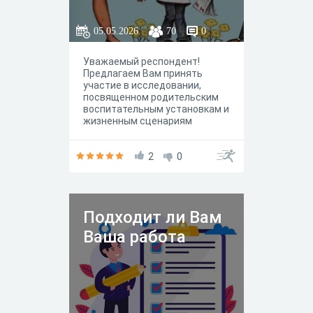
05.05.2026
70
0
Уважаемый респондент!
Предлагаем Вам принять
участие в исследовании,
посвященном родительским
воспитательным установкам и
жизненным сценариям
(драйверам), и их влиянию на
профессиональную
самореализацию,
2
0
креативность и социальный
статус личности. К участию в
исследовании приглашаются
респонденты в возрасте от 25
Подходит ли Вам
до 50 лет. Благодарим Вас за
проявленный интерес и
Ваша работа
уделенное данному опросу
время.