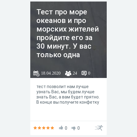
Тест про море
океанов и про
морских жителей
пройдите его за
30 минут. У вас
только одна
попытка, будте
внимательны
18.04.2020
24
0
тест позволит нам лучше
узнать Вас, мы будем лучше
знать Вас, а вам будет прятно.
В конце вы получите конфетку
0
0