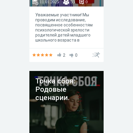
зависимости от
11.01.2025
33
0
типа семьи
Уважаемые участники! Мы
проводим исследование,
посвященное особенностям
психологической зрелости
родителей детей младшего
школьного возраста в
зависимости от типа семьи
(полные, неполные,
многодетные семьи).
2
0
Точка сбоя:
Родовые
сценарии.