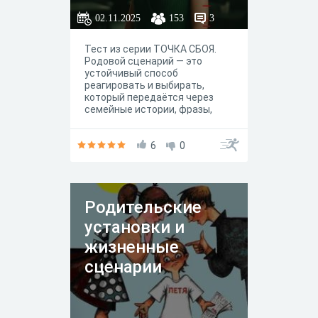
02.11.2025
153
3
Тест из серии ТОЧКА СБОЯ.
Родовой сценарий — это
устойчивый способ
реагировать и выбирать,
который передаётся через
семейные истории, фразы,
запреты, ожидания и
непрожитые чувства. Любая
родовая программа не злая и
6
0
не добрая — она защитная.
Однажды одни родовые
убеждения помогли выжить
кому-то из предков; а сегодня
Родительские
они же могут ограничивать
Вас в близости, деньгах,
установки и
карьере и самоареализации.
жизненные
сценарии