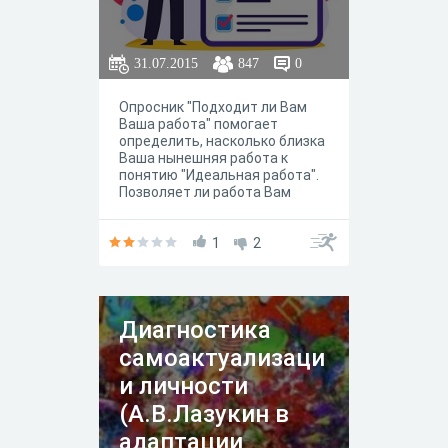
31.07.2015
847
0
Опросник "Подходит ли Вам
Ваша работа" помогает
определить, насколько близка
Ваша нынешняя работа к
понятию "Идеальная работа".
Позволяет ли работа Вам
раскрыть свой потенциал и
реализовать себя в
профессии? Возможно, Вам
1
2
пора ее сменить? Результаты
теста дадут ответы на эти
вопросы.
Диагностика
самоактуализаци
и личности
(А.В.Лазукин в
адаптации