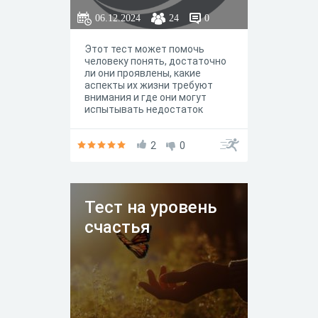
наслаждаться ею каждый
06.12.2024
24
0
день.
Этот тест может помочь
человеку понять, достаточно
ли они проявлены, какие
аспекты их жизни требуют
внимания и где они могут
испытывать недостаток
структурности и продуманной
стратегии жизни.
2
0
Тест на уровень
счастья