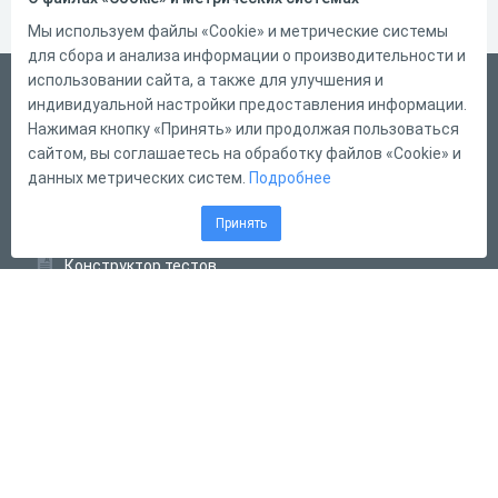
Мы используем файлы «Cookie» и метрические системы
для сбора и анализа информации о производительности и
использовании сайта, а также для улучшения и
Русский
индивидуальной настройки предоставления информации.
Справка
Нажимая кнопку «Принять» или продолжая пользоваться
сайтом, вы соглашаетесь на обработку файлов «Cookie» и
Форма обратной связи
данных метрических систем.
Подробнее
Контакты
Принять
Тарифы
Конструктор тестов
Конструктор опросов
Конструктор кроссвордов
Диалоговые тренажёры
Комплексные задания
Система Дистанционного Обучения