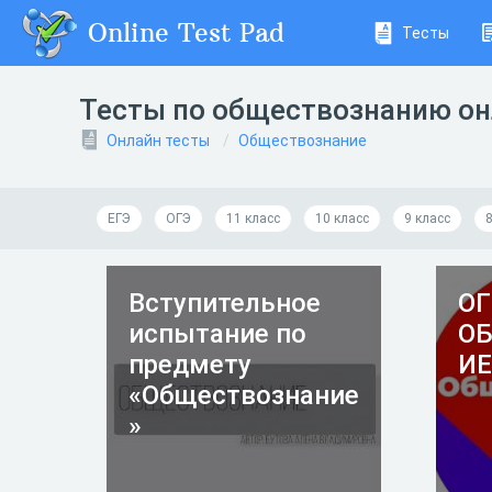
Online Test Pad
Тесты
Тесты по обществознанию о
Онлайн тесты
Обществознание
ЕГЭ
ОГЭ
11 класс
10 класс
9 класс
8
Вступительное
ОГ
испытание по
О
предмету
ИЕ
«Обществознание
»