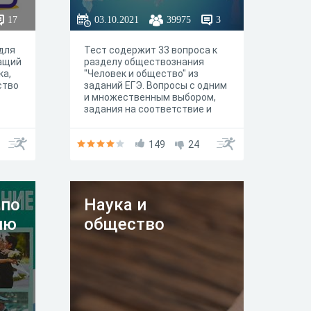
17
03.10.2021
39975
3
для
Тест содержит 33 вопроса к
жащий
разделу обществознания
ка,
"Человек и общество" из
ство
заданий ЕГЭ. Вопросы с одним
и множественным выбором,
задания на соответствие и
ввод текста.
149
24
 по
Наука и
ию
общество