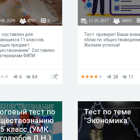
.06.2020
8789
6
11.05.2017
18091
 составлен для
Тест проверит Ваши знан
ающихся 11 классов,
области обществоведени
ющих предмет
Желаем успехов!
ествознание". Составлен
атериалам ФИПИ.
6
84
28
11
оговый тест по
Тест по теме
ществознанию
"Экономика"
 5 класс (УМК
голюбов Л.Н.)