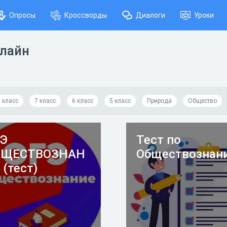
Опросы
Кроссворды
Диалоги
Уроки
нлайн
 класс
7 класс
6 класс
5 класс
Природа
Общество
Э
Тест по
БЩЕСТВОЗНАН
Обществознан
 (тест)