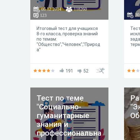
08.12.2014
118260
30
123
Итоговый тест для учащихся
Тест
8-го класса, проверка знаний
искл
по темам:
зада
"Общество","Человек","Природ
терм
а"
191
52
Тест по теме
Ра
"Социально-
"Э
гуманитарные
Об
знания и
профессиональна