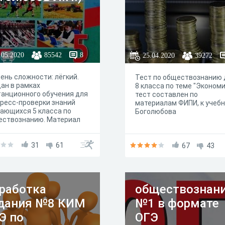
.05.2020
85542
8
25.04.2020
39272
ень сложности: лёгкий.
Тест по обществознанию 
ан в рамках
8 класса по теме "Экономи
анционного обучения для
тест составлен по
ресс-проверки знаний
материалам ФИПИ, к учебн
ающихся 5 класса по
Боголюбова
ествознанию. Материал
заданий - УМК Боголюбова
31
61
67
43
работка
обществознан
дания №8 КИМ
№1 в формате
Э по
ОГЭ