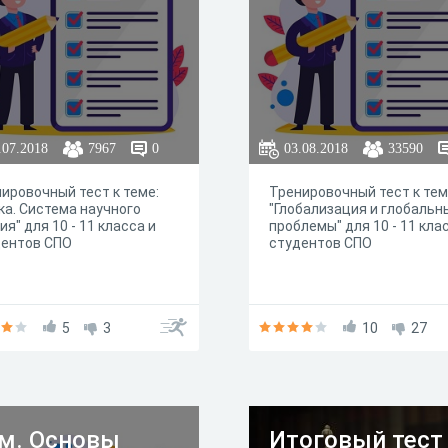
.07.2018
7967
0
03.08.2018
33590
ировочный тест к теме:
Тренировочный тест к тем
ка. Система научного
"Глобализация и глобальн
ия" для 10 - 11 класса и
проблемы" для 10 - 11 кла
дентов СПО
студентов СПО
5
3
10
27
м. Основы
Итоговый тест