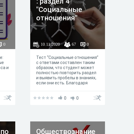
: раздел 4
"Социальные
отношения"
0
10.11.2020
67
0
е:
Тест “Социальные отношения”
ые
с ответами составлен таким
сса и
образом, что студент может
полностью повторить раздел
и выявить пробелы в знаниях,
если они есть. Благодаря
логичной и последовательной
структуре тест по обществу
“Социальные отношения”
0
0
помогает запомнить все
необходимые понятия и четко
структурировать всю
имеющуюся у него
информацию для сдачи этой
темы учителю.
 по
Обществознание