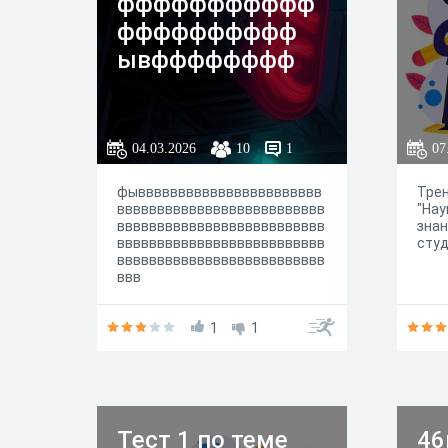
ффффффффффф
фффффффффф
ывфффффффф
04.03.2026
10
1
07
фыввввввввввввввввввввввв
Трен
вввввввввввввввввввввввввв
"Нау
вввввввввввввввввввввввввв
знан
вввввввввввввввввввввввввв
сту
вввввввввввввввввввввввввв
ввв
1
1
Тест 1 по теме
46