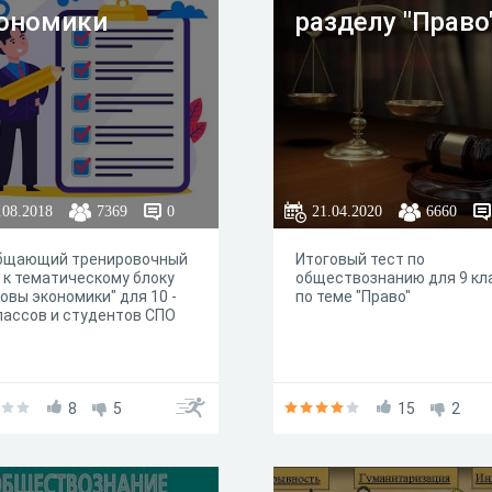
ономики
разделу "Право
.08.2018
7369
0
21.04.2020
6660
бщающий тренировочный
Итоговый тест по
 к тематическому блоку
обществознанию для 9 кл
овы экономики" для 10 -
по теме "Право"
лассов и студентов СПО
8
5
15
2