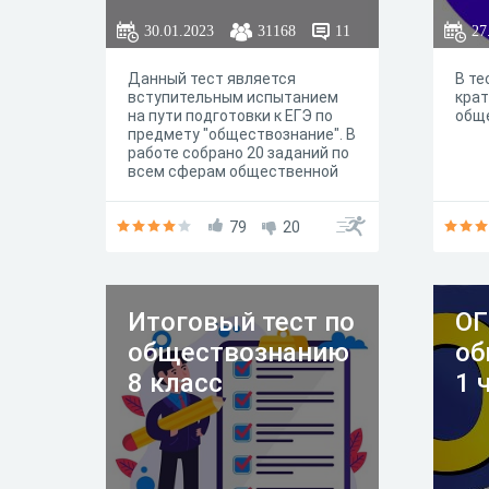
30.01.2023
31168
11
27
Данный тест является
В те
вступительным испытанием
крат
на пути подготовки к ЕГЭ по
общ
предмету "обществознание". В
работе собрано 20 заданий по
всем сферам общественной
жизни , которые основаны
исключительно на школьной
программе за 10-11 класс
79
20
. Время прохождения теста
ограничено. На выполнение
отведено 30 минут.
Итоговый тест по
ОГ
обществознанию
об
8 класс
1 