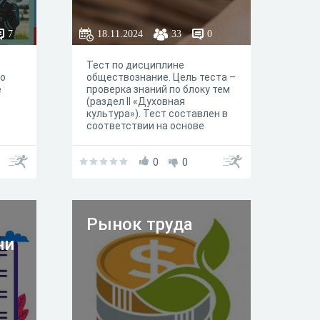
7
18.11.2024
33
0
Тест по дисциплине
по
обществознание. Цель теста –
е
проверка знаний по блоку тем
(раздел II «Духовная
культура»). Тест составлен в
соответствии на основе
учебных материалов и заданий
учебника для
образовательных
0
0
организаций, реализующих
программы СПО «!
Обществознание» авторов:
О.А.Котовой, Т.Е. Лисковой.
Рынок труда
ни