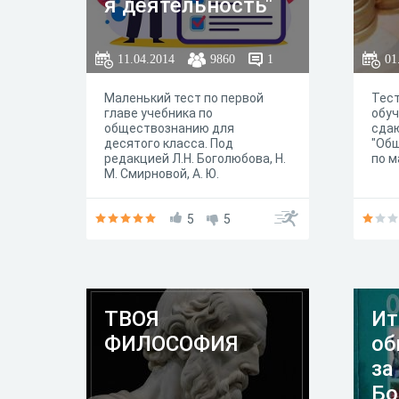
я деятельность"
11.04.2014
9860
1
01
Маленький тест по первой
Тест
главе учебника по
обуч
обществознанию для
сда
десятого класса. Под
"Общ
редакцией Л.Н. Боголюбова, Н.
по м
М. Смирновой, А. Ю.
Лазебниковой.
5
5
ТВОЯ
Ит
ФИЛОСОФИЯ
об
за
Бо