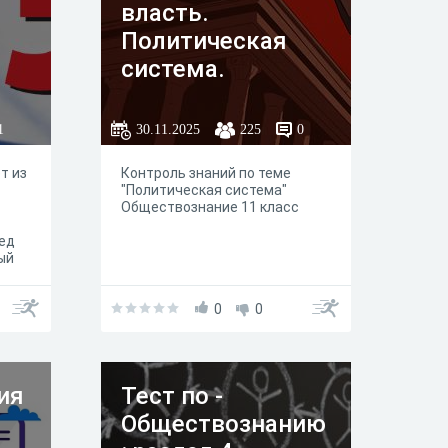
власть.
Политическая
система.
Институты
государственной
1
30.11.2025
225
0
власти в
т из
Контроль знаний по теме
Российской
"Политическая система"
Федерации.
Обществознание 11 класс
ред
ый
по
 чем
олей
0
0
ыше)
ть.
ия
Тест по -
Обществознанию