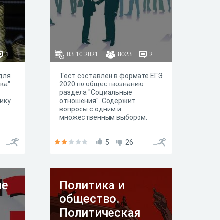
1
03.10.2021
8023
2
для
Тест составлен в формате ЕГЭ
ка"
2020 по обществознанию
раздела "Социальные
ику
отношения". Содержит
вопросы с одним и
множественным выбором.
Задания на соответствие,
вставить пропущенные слова.
5
26
ие
Политика и
общество.
Политическая