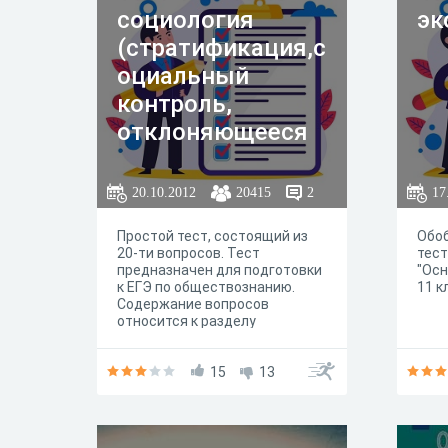
социология
эк
(стратификация,с
оциальный
контроль,
отклоняющееся
поведение)
20.10.2012
20415
2
17
Простой тест, состоящий из
Обо
20-ти вопросов. Тест
тест
предназначен для подготовки
"Осн
к ЕГЭ по обществознанию.
11 к
Содержание вопросов
относится к разделу
Социология ( стратификация,
социальный контроль,
социальный статус,
15
13
отклоняющееся поведение)