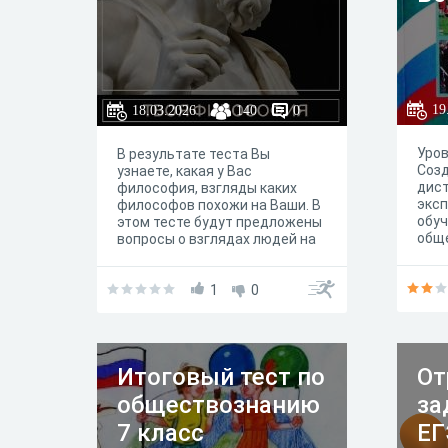
19
18.03.2026
140
0
Уров
В результате теста Вы
Созд
узнаете, какая у Вас
дист
философия, взгляды каких
эксп
философов похожи на Ваши. В
обуч
этом тесте будут предложены
общ
вопросы о взглядах людей на
для 
мир и отношение к жизни.
Л.Н.
Ответив на эти вопросы, вы
сможете сориентироваться в
1
0
мире философии, а также,
возможно, изменить и
улучшить свои взгляды.
Подобрать нужную
Итоговый тест по
От
литературу, сравнить себя с
другими философами.
обществознанию
за
Инструкция. У каждого
человека есть свои взгляды
7 класс
ЕГ
на мир. Они могут не