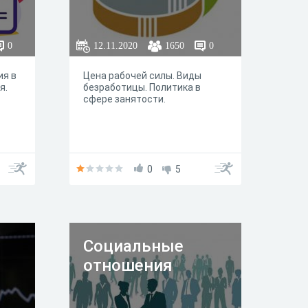
0
12.11.2020
1650
0
ия в
Цена рабочей силы. Виды
я.
безработицы. Политика в
сфере занятости.
0
5
Социальные
отношения