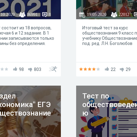
.10.2020
86991
8
19.05.2020
22012
 состоит из 18 вопросов,
Итоговый тест за курс
ючая 6 и 12 задание. В 1
обществознания 9 класс 
нии записываются только
учебнику Обществознани
ины без определения.
под. ред. Л.Н. Боголюбов
98
803
22
29
здел
Тест по
кономика" ЕГЭ
обществоведе
ществознание
ю