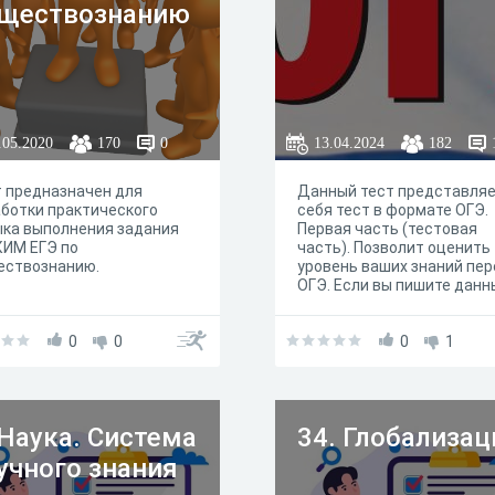
ществознанию
.05.2020
170
0
13.04.2024
182
 предназначен для
Данный тест представляе
ботки практического
себя тест в формате ОГЭ.
ка выполнения задания
Первая часть (тестовая
КИМ ЕГЭ по
часть). Позволит оценить
ествознанию.
уровень ваших знаний пе
ОГЭ. Если вы пишите данн
тест на 15 баллов, на ОГЭ 
обществознанию вам не о
0
0
беспокоится. С высокой д
0
1
вероятности...
удовлетворительную (и в
оценку вы сможете получи
 Наука. Система
34. Глобализац
учного знания