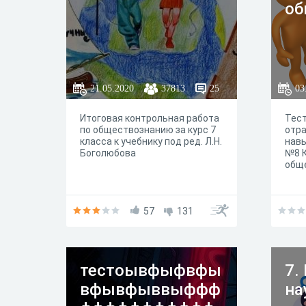
об
совпадать с взглядами других
людей. Не следует пытаться
угадывать правильный ответ.
Отвечая на вопросы, свободно
выражайте свое мнение.
21.05.2020
37813
25
03
Итоговая контрольная работа
Тест
по обществознанию за курс 7
отра
класса к учебнику под ред. Л.Н.
навы
Боголюбова
№8 
общ
57
131
тестоывфыфвфы
7.
вфывфыввыффф
на