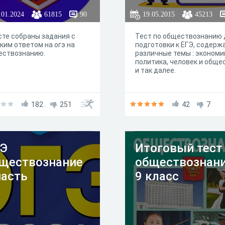
.01.2024
61815
90
19.05.2015
45213
сте собраны задания с
Тест по обществознанию 
ким ответом на огэ на
подготовки к ЕГЭ, содер
ествознанию.
различные темы : экономи
политика, человек и обще
и так далее.
182
251
42
7
Э
Итоговый тест
ществознание
обществознан
часть
9 класс