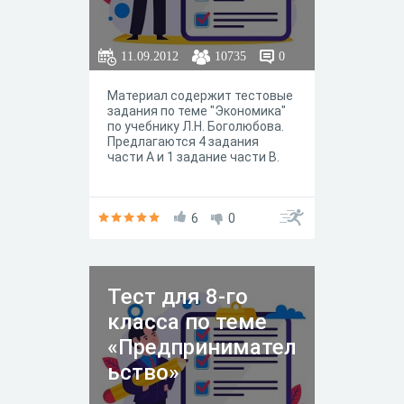
11.09.2012
10735
0
Материал содержит тестовые
задания по теме "Экономика"
по учебнику Л.Н. Боголюбова.
Предлагаются 4 задания
части А и 1 задание части В.
6
0
Тест для 8-го
класса по теме
«Предпринимател
ьство»