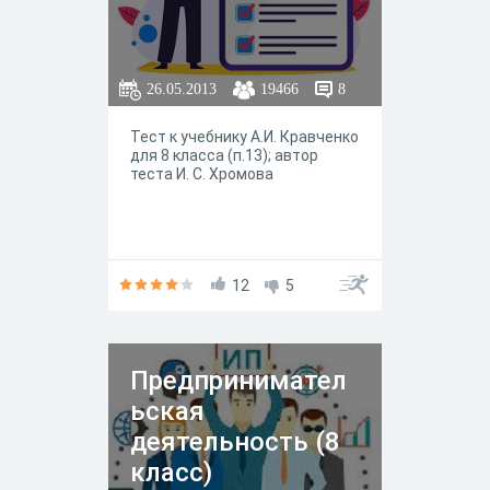
26.05.2013
19466
8
Тест к учебнику А.И. Кравченко
для 8 класса (п.13); автор
теста И. С. Хромова
12
5
Предпринимател
ьская
деятельность (8
класс)