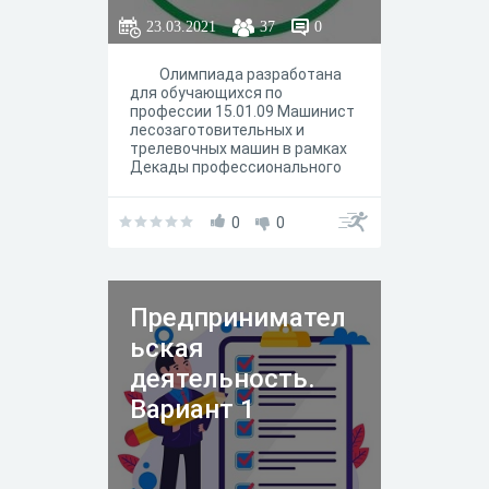
23.03.2021
37
0
Олимпиада разработана
для обучающихся по
профессии 15.01.09 Машинист
лесозаготовительных и
трелевочных машин в рамках
Декады профессионального
мастерства-2021 и Недели
общеобразовательных
дисциплин. Олимпиада
0
0
состоит из заданий по
учебным дисциплинам:
физика, математика, биология,
география, экология,
Предпринимател
английский язык,
безопасность
ьская
жизнедеятельности,
обществознание, история,
деятельность.
основы предпринимательской
Вариант 1
деятельности, русский язык и
литература.