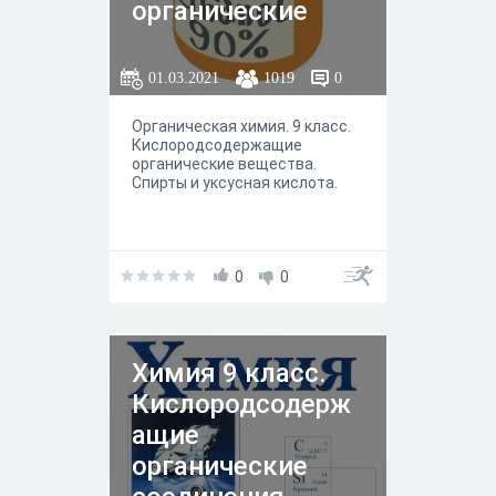
органические
соединения.
Спирты и
01.03.2021
1019
0
карбоновые
Органическая химия. 9 класс.
кислоты.
Кислородсодержащие
органические вещества.
Спирты и уксусная кислота.
0
0
Химия 9 класс.
Кислородсодерж
ащие
органические