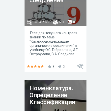
соединения
14.04.2021
691
0
Тест для текущего контроля
знаний по теме
"Кислородсодержащие
органические соединения" к
учебнику О.С. Габриеляна, И.Г.
Остроумова, С.А. Сладкова
Химия 9 класс, М.:
Просвещение, 2020
3
0
Номенклатура.
Определение.
Классификация