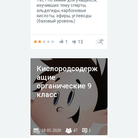
Тест по химии для учащихся,
изучивших тему спирты,
альдегиды, карбоновые
кислоты, эфиры, углеводы
(базовый уровень)
1
13
Кислородсодерж
ащие
органические 9
класс
18.05.2020
47
1