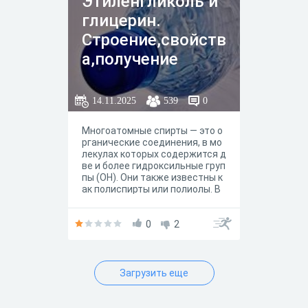
Этиленгликоль и
глицерин.
Строение,свойств
а,получение
14.11.2025
539
0
Многоатомные спирты — это о
рганические соединения, в мо
лекулах которых содержится д
ве и более гидроксильные груп
пы (OH). Они также известны к
ак полиспирты или полиолы. В
зависимости от количества ги
дроксильных групп многоатом
ные спирты делятся на двухат
0
2
омные, трехатомные и четыре
хатомные спирты. Наиболее из
вестные примеры включают э
тиленгликоль и глицерин.
Загрузить еще