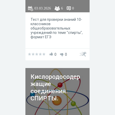
03.03.2026
6
0
Тест для проверки знаний 10-
классников
общеобразовательных
учреждений по теме "спирты",
формат ЕГЭ
0
0
Кислородосодер
жащие
соединения.
СПИРТЫ.