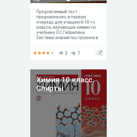
Предлагаемый тест
предназначен, в первую
очередь для учащихся 10-го
класса, изучающих химию по
учебнику О.С.Габриляна.
Система знаний построенна в
полном соответствии со
структурой и логикой
изложения материала в
3
7
учебнике, содержит
разнообразные по форме
задания двух уровней
сложности: тесты, задания со
Химия 10 класс.
свободно конструируемым
ответом, расчетные задачи.
Спирты
Значимая часть заданий
построена на основе новых
методических идей и не имеет
опубликованных аналогов.