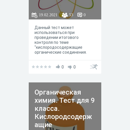
19.02.2021
53
0
Данный тест может
использоваться при
проведении итогового
контроля по теме
"кислородосодержащие
органические соединения.
спирты" на базовом уровне.
0
0
Органическая
химия. Тест для 9
класса.
Кислородсодерж
ащие