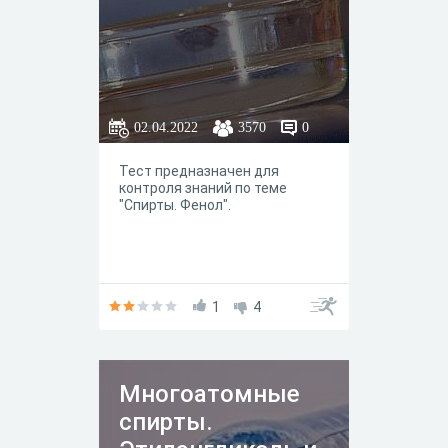
02.04.2022
3570
0
Тест предназначен для
контроля знаний по теме
"Спирты. Фенол".
1
4
Многоатомные
спирты.