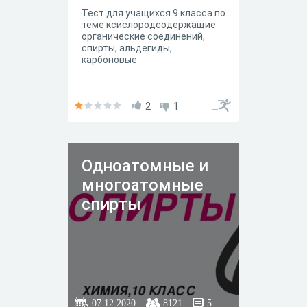
Тест для учащихся 9 класса по
теме ксислородсодержащие
органические соединений,
спирты, альдегиды,
карбоновые
2
1
Одноатомные и
многоатомные
спирты
07.12.2020
8121
5