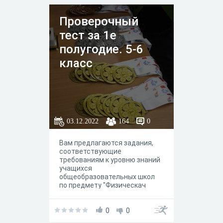
Проверочный
тест за 1е
полугодие. 5-6
класс
03.12.2022
164
0
Вам предлагаются задания,
соответствующие
требованиям к уровню знаний
учащихся
общеобразовательных школ
по предмету "Физическач
культура".
0
0