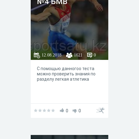
№4 БМВ
12.08.2018
1621
0
С помощью данногоо теста
можно проверить знания по
разделу легкая атлетика
0
0