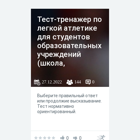
Тест-тренажер по
легкой атлетике
для студентов
образовательных
учреждений
(школа,
спортшкола,
колледж,
27.12.2022
144
0
институт)
Выберите правильный ответ
или продолжие высказывание.
Тест нормативно
ориентированный.
0
0