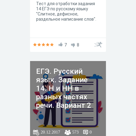
Тест для отработки задания
14 ЕГЭ по русскому языку
"Слитное, дефисное,
раздельное написание слов".
7
8
ЕГЭ. Русский
язык. Задание
14. Н и НН в
разных частях
речи. Вариант 2
20.12.2017
573
0