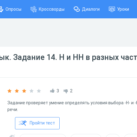
Опросы
Кроссворды
Диалоги
Уроки
ык. Задание 14. Н и НН в разных част
3
2
Задание проверяет умение определять условия выбора -Н- и -
речи.
Пройти тест