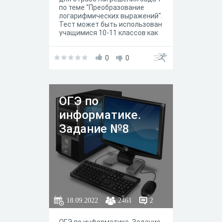
по теме "Преобразование
логарифмических выражений".
Тест может быть использован
учащимися 10-11 классов как
при отработке навыков
решения задач по теме
"Преобразование
0
0
логарифмических выражений",
так при подготовке ЕГЭ.
ОГЭ по
информатике.
Задание №8
18.09.2022
2461
2