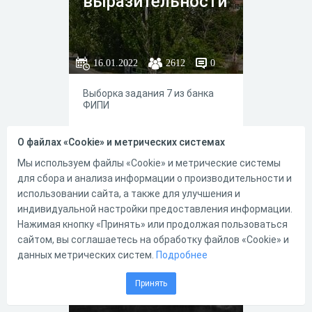
выразительности
16.01.2022
2612
0
Выборка задания 7 из банка
ФИПИ
О файлах «Cookie» и метрических системах
Мы используем файлы «Cookie» и метрические системы
для сбора и анализа информации о производительности и
2
0
использовании сайта, а также для улучшения и
индивидуальной настройки предоставления информации.
Нажимая кнопку «Принять» или продолжая пользоваться
сайтом, вы соглашаетесь на обработку файлов «Cookie» и
ОГЭ. Задание 7.
данных метрических систем.
Подробнее
Зачет.
Принять