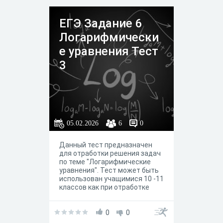
ЕГЭ Задание 6
Логарифмически
е уравнения Тест
3
05.02.2026
6
0
Данный тест предназначен
для отработки решения задач
по теме "Логарифмические
уравнения". Тест может быть
использован учащимися 10 -11
классов как при отработке
навыков решения
логарифмических уравнений ,
так при подготовке к ЕГЭ.
0
0