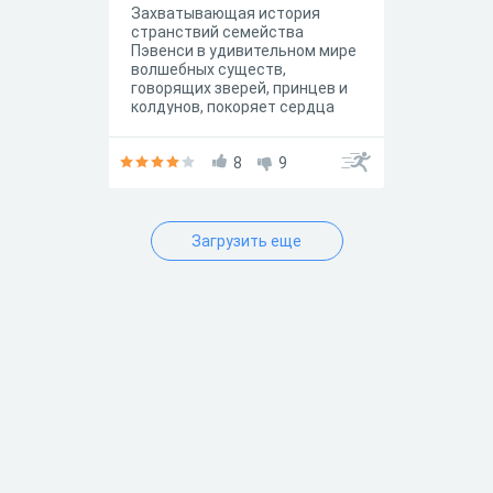
Захватывающая история
странствий семейства
Пэвенси в удивительном мире
волшебных существ,
говорящих зверей, принцев и
колдунов, покоряет сердца
читателей уже нескольких
поколений. Ведь так легко
представить, что в обычном
8
9
шкафу скрывается вход в
удивительную страну чудес и
приключений.
Загрузить еще