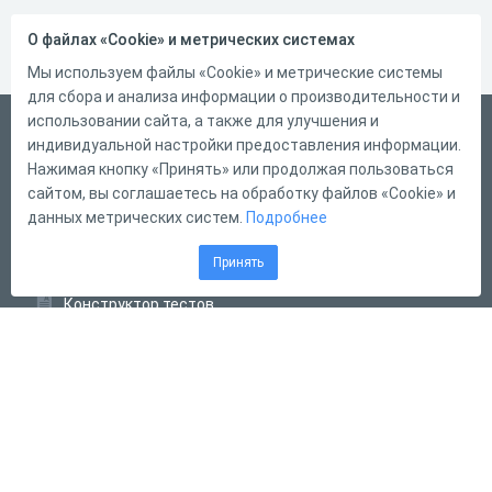
О файлах «Cookie» и метрических системах
Мы используем файлы «Cookie» и метрические системы
для сбора и анализа информации о производительности и
использовании сайта, а также для улучшения и
Русский
индивидуальной настройки предоставления информации.
Справка
Нажимая кнопку «Принять» или продолжая пользоваться
сайтом, вы соглашаетесь на обработку файлов «Cookie» и
Форма обратной связи
данных метрических систем.
Подробнее
Контакты
Принять
Тарифы
Конструктор тестов
Конструктор опросов
Конструктор кроссвордов
Диалоговые тренажёры
Комплексные задания
Система Дистанционного Обучения