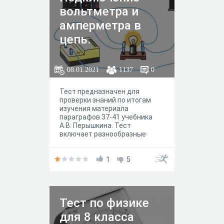
вольтметра и
амперметра в
цепь.
08.01.2021
1137
0
Тест предназначен для
проверки знаний по итогам
изучения материала
параграфов 37-41 учебника
А.В. Перышкина. Тест
включает разнообразные
задания на вычисление
работы тока, силы тока,
электрического заряда,
1
5
напряжения, задания,
проверяющие знания правил
подключения вольтметра и
амперметра в цепь, задания
Тест по физике
на проверку направления тока.
разнообразны и формы
для 8 класса
заданий: задания с одним