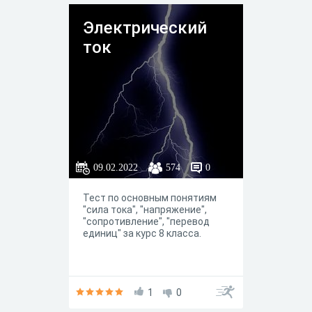
Электрический
ток
09.02.2022
574
0
Тест по основным понятиям
"сила тока", "напряжение",
"сопротивление", "перевод
единиц" за курс 8 класса.
1
0