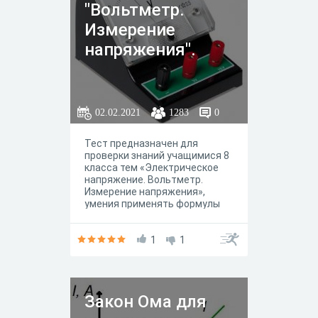
ответом, множественными
"Вольтметр.
ответами, на соответствие,
Измерение
расчетные задачи разного
уровня сложности.
напряжения".
02.02.2021
1283
0
Тест предназначен для
проверки знаний учащимися 8
класса тем «Электрическое
напряжение. Вольтметр.
Измерение напряжения»,
умения применять формулы
данных тем при решении
задач.
1
1
Закон Ома для