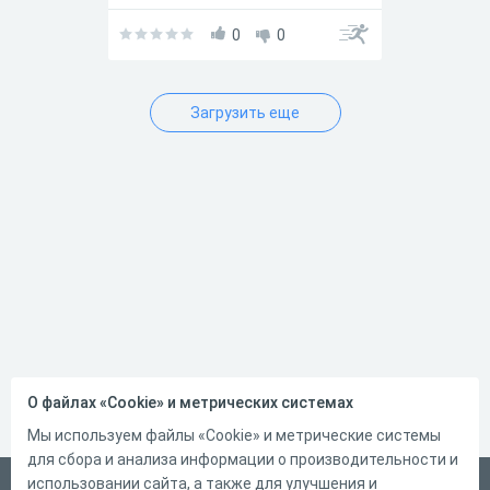
участие в исследовании в
рамках курсовой работы,
0
0
посвящённого изучению связи
между жизненным опытом в
детстве и особенностями
обучения в ВУЗе. Участие в
Загрузить еще
исследовании строго
добровольное и анонимное -
имя и фамилию указывать не
нужно. Ваши ответы будут
использованы исключительно
в исследовательских целях в
обобщённом виде и не
передаются третьим лицам.
Вам будут предложены 3
опросника и несколько
дополнительных вопросов,
важных для анализа
результатов. Прохождение
займёт примерно 10 минут.
Пожалуйста, отвечайте
О файлах «Cookie» и метрических системах
искренне - от этого зависит
точность результатов. Здесь
Мы используем файлы «Cookie» и метрические системы
нет правильных или
для сбора и анализа информации о производительности и
неправильных ответов, есть
только ваш личный опыт и
использовании сайта, а также для улучшения и