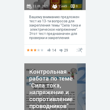
11.01.2021
15449
8
Вашему вниманию предложен
тест из 13-ти вопросов для
закрепления темы "Сила тока и
электрическое напряжение".
Этот тест предназначен для
проверки и закрепления
материала параграфов 37-41
учебника А.В. Перышкина
"Физика-8"
14
29
Контрольная
работа по теме
"Сила тока,
напряжение и
сопротивление
проводников"