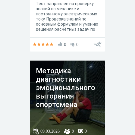
Тест направлен на проверку
знаний по механике и
постоянному электрическому
току. Проверка знаний по
основным формулам и умению
решения расчётныз задач по
механическому движению и по
электрическим цепям
постоянного тока. Закон Ома.
0
0
Единицы измерения
физических величин.
Уравнения жвижения. Расчёт
тормозного пути.
Методика
диагностики
эмоционального
выгорания
спортсмена
09.03.2026
8
0