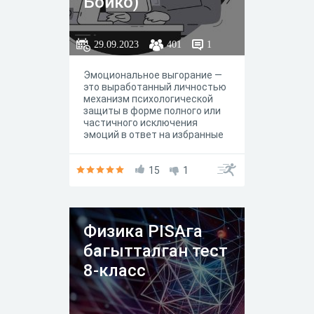
Бойко)
29.09.2023
401
1
Эмоциональное выгорание —
это выработанный личностью
механизм психологической
защиты в форме полного или
частичного исключения
эмоций в ответ на избранные
психотравмирующие
воздействия.Эмоциональное
выгорание представляет
15
1
собой приобретенный
стереотип эмоционального,
чаще всего
профессионального,
Физика PISAга
поведения. «Выгорание»
отчасти функциональный
багытталган тест
стереотип, поскольку
позволяет человеку
8-класс
дозировать и экономно
расходовать энергетические
ресурсы. В то же время, могут
возникать его