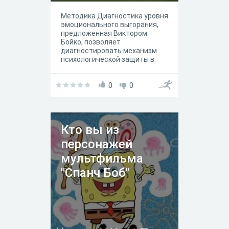
Методика Диагностика уровня
эмоционального выгорания,
предложенная Виктором
Бойко, позволяет
диагностировать механизм
психологической защиты в
форме полного или частичного
исключения эмоций в ответ на
избранные
0
0
психотравмирующие
воздействия. Если вы
являетесь профессионалом в
какой-либо сфере
Кто вы из
взаимодействия с людьми,
вам будет интересно увидеть,
персонажей
в какой степени у вас
сформировалась
мультфильма
психологическая защита в
"Спанч Боб"
форме эмоционального
выгорания