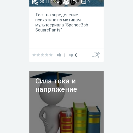
26.11.2024
178
0
Тест на определение
психотипа по мотивам
мультсериала "SpongeBob
SquarePants"
1
0
Сила тока и
напряжение