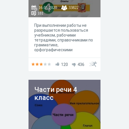
16.05.2020
33822
181
При выполнении работы не
разрешается пользоваться
учебником, рабочими
тетрадями, справочниками по
грамматике,
орфографическими
словарями, другими
справочными материалами.
120
436
Части речи 4
класс