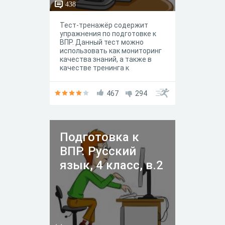
438
Тест-тренажёр содержит
упражнения по подготовке к
ВПР. Данный тест можно
использовать как мониторинг
качества знаний, а также в
качестве тренинга к
мониторингу и повторению
материала. Задания
позволяют выявить уровень
467
294
готовности младших
школьников к выполнению ВПР
и провести необходимую
коррекционную работу.
Подготовка к
ВПР. Русский
язык, 4 класс, в.2