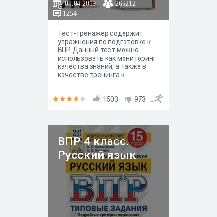
01.04.2019
265212
1254
Тест-тренажёр содержит
упражнения по подготовке к
ВПР. Данный тест можно
использовать как мониторинг
качества знаний, а также в
качестве тренинга к
мониторингу и повторению
материала. Задания
позволяют выявить уровень
1503
973
готовности младших
школьников к выполнению ВПР
и провести необходимую
коррекционную работу.
ВПР 4 класс.
Русский язык