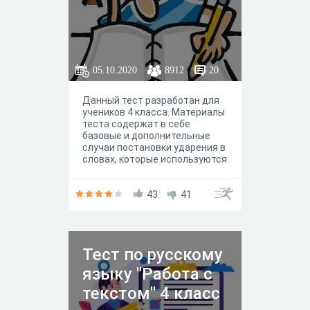
05.10.2020
8912
20
Данный тест разработан для
учеников 4 класса. Материалы
теста содержат в себе
базовые и дополнительные
случаи постановки ударения в
словах, которые используются
в программе ВПР 4 класса.
Согласно комментариям
участников, 06.12.2021
43
41
изменены критерии
оценивания теста. Таким
образом, уровень сложности
немного снижен: при 80%
Тест по русскому
правильных ответов ученик
получает "отлично", от
языку "Работа с
60%-80% - оценка "хорошо", от
40%-60% - оценка
текстом" 4 класс
"удовлетворительно". Если