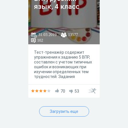
язык, 4 класс
31.03.2019
13577
102
Тест-тренажёр содержит
упражнения к заданию 5 ВПР,
составлен с учетом типичных
ошибок и возникающих при
изучении определенных тем
трудностей. Задания
позволяют выявить уровень
готовности младших
школьников к выполнению ВПР
70
53
и провести необходимую
коррекционную работу.
Загрузить еще