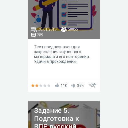
твой результат ниже
"удовлетворительно",
ТРЕНИРУЙСЯ и у тебя все
получится!
30.01.2019
50055
289
Тест предназначен для
закрепления изученного
материала и его повторения.
Удачи в прохождении!
110
375
Задание 5.
Подготовка к
ВПР, русский