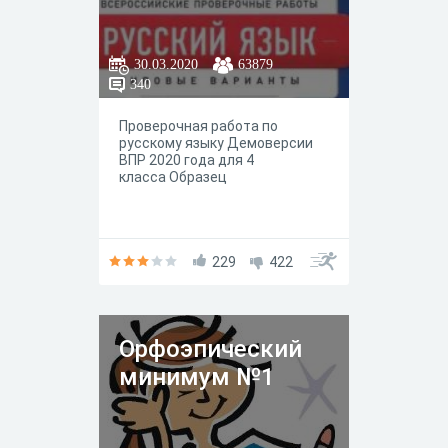
30.03.2020
63879
340
Проверочная работа по
русскому языку Демоверсии
ВПР 2020 года для 4
класса Образец
229
422
Орфоэпический
минимум №1