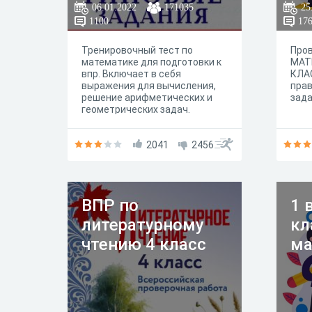
06.01.2022
171035
25
1100
17
Тренировочный тест по
Пров
математике для подготовки к
МАТ
впр. Включает в себя
КЛА
выражения для вычисления,
прав
решение арифметических и
зада
геометрических задач.
2041
2456
ВПР по
1 
литературному
кл
чтению 4 класс
ма