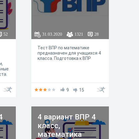
52
31.03.2020
1321
28
Тест ВПР по математике
предназначен для учащихся 4
класса. Подготовка к ВПР
и,
ьные
ста.
9
15
4
4 вариант ВПР 4
класс,
математика