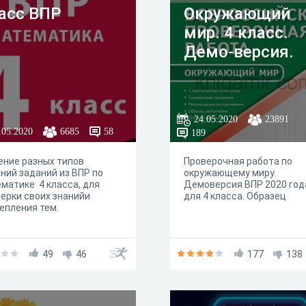
асс ВПР
Окружающий
мир. 4 класс.
Демо-версия.
24.05.2020
23891
.05.2020
6685
58
189
ние разных типов
Проверочная работа по
ний заданий из ВПР по
окружающему миру.
матике 4 класса, для
Демоверсия ВПР 2020 год
ерки своих знанийи
для 4 класса. Образец
епления тем.
49
46
177
138