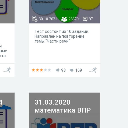
30.10.2021
26670
97
Тест состоит из 10 заданий.
Направлен на повторение
темы "Части речи"
и,
ьные
ста.
93
169
4
31.03.2020
математика ВПР