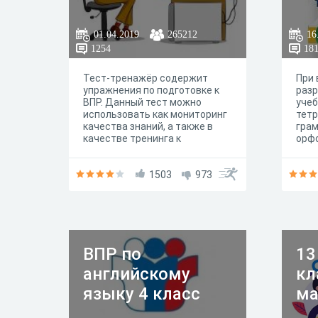
01.04.2019
265212
16
1254
18
Тест-тренажёр содержит
При 
упражнения по подготовке к
раз
ВПР. Данный тест можно
учеб
использовать как мониторинг
тетр
качества знаний, а также в
грам
качестве тренинга к
орф
мониторингу и повторению
слов
материала. Задания
спр
позволяют выявить уровень
1503
973
готовности младших
школьников к выполнению ВПР
и провести необходимую
коррекционную работу.
ВПР по
13
английскому
кл
языку 4 класс
ма