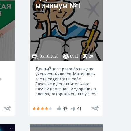
минимум №1
05.10.2020
8912
20
Данный тест разработан для
учеников 4 класса. Материалы
а
теста содержат в себе
базовые и дополнительные
случаи постановки ударения в
словах, которые используются
в программе ВПР 4 класса.
Согласно комментариям
участников, 06.12.2021
43
41
изменены критерии
оценивания теста. Таким
образом, уровень сложности
немного снижен: при 80%