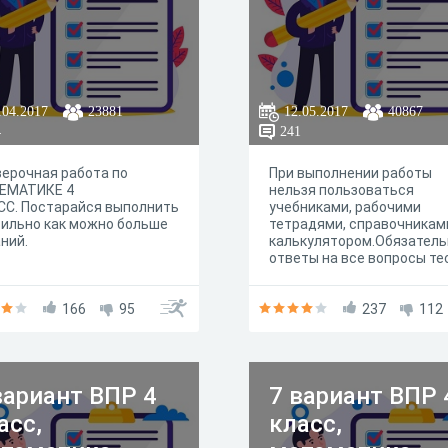
.04.2017
23881
12.05.2017
40867
4
241
ерочная работа по
При выполнении работы
ЕМАТИКЕ 4
нельзя пользоваться
СС. Постарайся выполнить
учебниками, рабочими
ильно как можно больше
тетрадями, справочникам
ний.
калькулятором.Обязател
ответы на все вопросы те
166
95
237
112
вариант ВПР 4
7 вариант ВПР 
асс,
класс,