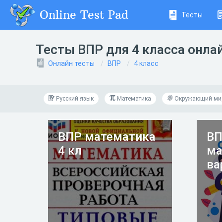
Online Test Pad
Тесты
Тесты ВПР для 4 класса онла
Онлайн тесты
ВПР
4 класс
Русский язык
Математика
Окружающий ми
ВПР математика
ВП
4 кл
ма
ва