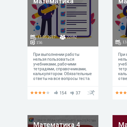
математика
ма
13.05.2017
22182
13
156
При выполнении работы
При
нельзя пользоваться
нель
учебниками, рабочими
учеб
тетрадями, справочниками,
тетр
калькулятором. Обязательные
каль
ответы на все вопросы теста.
отве
154
37
Математика 4
Ма