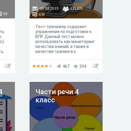
01.04.2019
121309
69
438
у
Тест-тренажёр содержит
ть
упражнения по подготовке к
о
ВПР. Данный тест можно
с).
использовать как мониторинг
качества знаний, а также в
ь,
качестве тренинга к
мониторингу и повторению
материала. Задания
позволяют выявить уровень
467
294
готовности младших
школьников к выполнению ВПР
и провести необходимую
коррекционную работу.
4
Части речи 4
класс