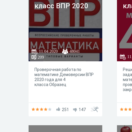
класс ВПР 2020
кл
11.04.2020
48041
11
209
Проверочная работа по
Реше
математике Демоверсии ВПР
зада
2020 года для 4
мате
класса Образец
пров
закр
251
147