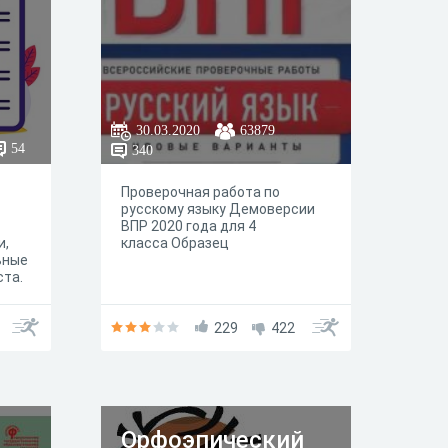
30.03.2020
63879
54
340
Проверочная работа по
русскому языку Демоверсии
ВПР 2020 года для 4
и,
класса Образец
ьные
ста.
229
422
Орфоэпический