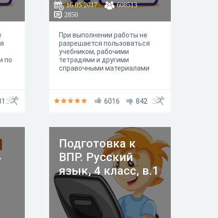
16.05.2017
608513
2850
е
При выполнении работы не
ся
разрешается пользоваться
учебником, рабочими
и по
тетрадями и другими
справочными материалами
и.
31
6016
842
.
Подготовка к
4
ВПР. Русский
язык, 4 класс, в.1