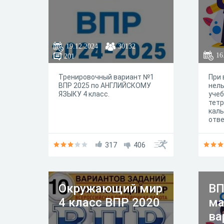
19.12.2024
30132
16
201
Тренировочный вариант №1
При
ВПР 2025 по АНГЛИЙСКОМУ
нель
ЯЗЫКУ 4 класс.
учеб
тетр
каль
отве
317
406
Окружающий мир
ВП
4 класс ВПР 2020
ма
ва