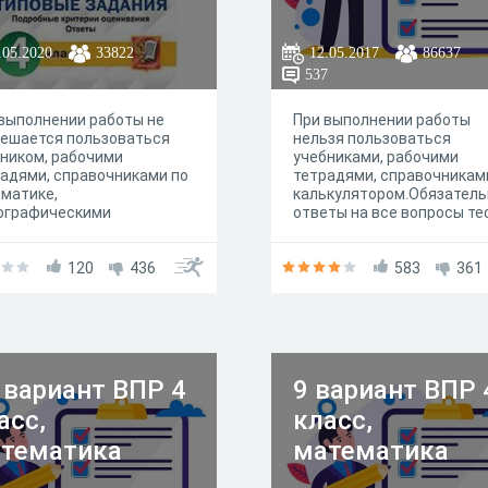
.05.2020
33822
12.05.2017
86637
1
537
выполнении работы не
При выполнении работы
решается пользоваться
нельзя пользоваться
ником, рабочими
учебниками, рабочими
адями, справочниками по
тетрадями, справочникам
матике,
калькулятором.Обязател
ографическими
ответы на все вопросы те
арями, другими
авочными материалами.
120
436
583
361
 вариант ВПР 4
9 вариант ВПР 
асс,
класс,
тематика
математика