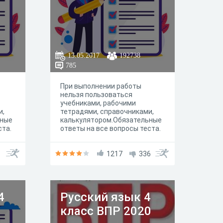
13.05.2017
192738
785
При выполнении работы
нельзя пользоваться
учебниками, рабочими
и,
тетрадями, справочниками,
ьные
калькулятором.Обязательные
ста.
ответы на все вопросы теста.
1217
336
4
Русский язык 4
класс ВПР 2020