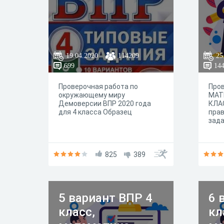
19.04.2020
114209
25
699
14
Проверочная работа по
Пров
окружающему миру
МАТ
Демоверсии ВПР 2020 года
КЛА
для 4 класса Образец
прав
зада
825
389
5 вариант ВПР 4
6 
класс,
кл