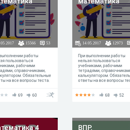
тематика
математика
.05.2017
15566
53
14.05.2017
12973
 выполнении работы
При выполнении работы
зя пользоваться
нельзя пользоваться
никами, рабочими
учебниками, рабочими
адями, справочниками,
тетрадями, справочникам
кулятором. Обязательные
калькулятором. Обязател
ты на все вопросы теста.
ответы на все вопросы те
69
60
68
52
тематика 4
ВПР.