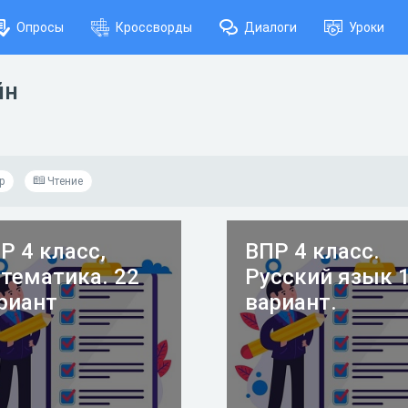
Опросы
Кроссворды
Диалоги
Уроки
йн
р
Чтение
Р 4 класс,
ВПР 4 класс.
тематика. 22
Русский язык 
риант
вариант.