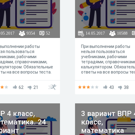
.05.2017
9354
52
14.05.2017
10588
 выполнении работы
При выполнении работы
зя пользоваться
нельзя пользоваться
никами, рабочими
учебниками, рабочими
адями, справочниками,
тетрадями, справочникам
кулятором. Обязательные
калькулятором. Обязател
ты на все вопросы теста.
ответы на все вопросы те
62
21
43
38
Р 4 класс,
3 вариант ВПР 
тематика. 24
класс,
риант
математика