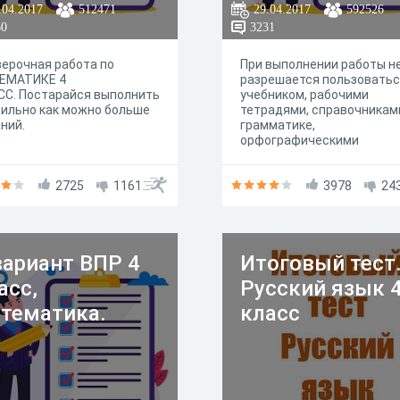
.04.2017
512471
29.04.2017
592526
60
3231
ерочная работа по
При выполнении работы н
ЕМАТИКЕ 4
разрешается пользовать
СС. Постарайся выполнить
учебником, рабочими
ильно как можно больше
тетрадями, справочникам
ний.
грамматике,
орфографическими
словарями, другими
справочными материалам
2725
1161
3978
24
вариант ВПР 4
Итоговый тест
асс,
Русский язык 
тематика.
класс