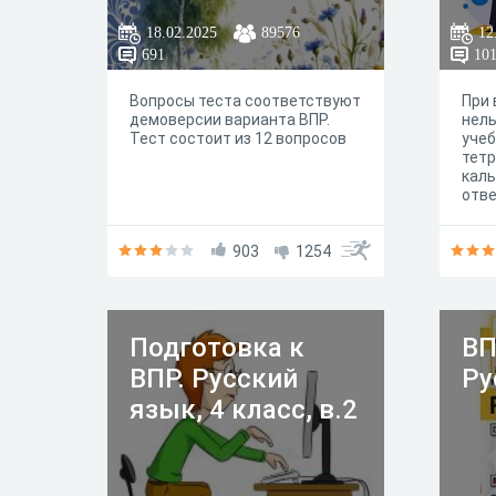
18.02.2025
89576
12
691
10
Вопросы теста соответствуют
При
демоверсии варианта ВПР.
нель
Тест состоит из 12 вопросов
учеб
тетр
кал
отве
903
1254
Подготовка к
ВП
ВПР. Русский
Ру
язык, 4 класс, в.2