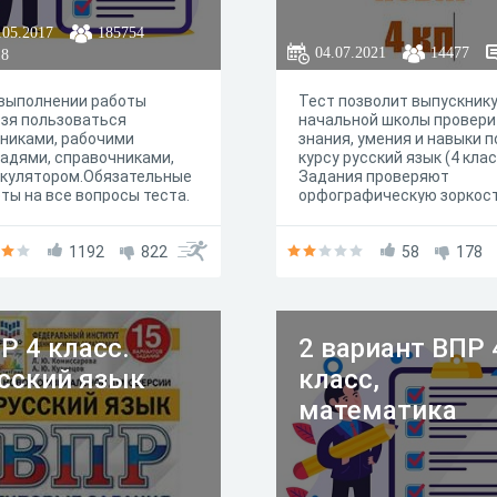
.05.2017
185754
04.07.2021
14477
18
 выполнении работы
Тест позволит выпускник
зя пользоваться
начальной школы провери
никами, рабочими
знания, умения и навыки п
адями, справочниками,
курсу русский язык (4 клас
ькулятором.Обязательные
Задания проверяют
ты на все вопросы теста.
орфографическую зоркост
умение решать
орфографические задачи,
1192
822
проводить проверку
58
178
выполненного задания.
Р 4 класс.
2 вариант ВПР 
сский язык
класс,
математика