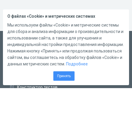
О файлах «Cookie» и метрических системах
Мы используем файлы «Cookie» и метрические системы
для сбора и анализа информации о производительности и
использовании сайта, а также для улучшения и
Русский
индивидуальной настройки предоставления информации.
Справка
Нажимая кнопку «Принять» или продолжая пользоваться
сайтом, вы соглашаетесь на обработку файлов «Cookie» и
Форма обратной связи
данных метрических систем.
Подробнее
Контакты
Принять
Тарифы
Конструктор тестов
Конструктор опросов
Конструктор кроссвордов
Диалоговые тренажёры
Комплексные задания