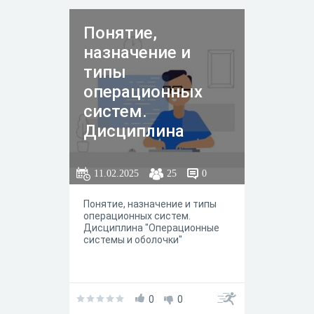
Понятие,
назначение и
типы
операционных
систем.
Дисциплина
"Операционные
системы и
11.02.2025
25
0
оболочки"
Понятие, назначение и типы
операционных систем.
Дисциплина "Операционные
системы и оболочки"
0
0