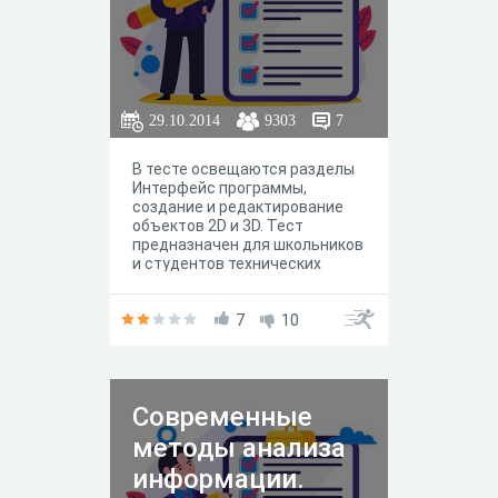
29.10.2014
9303
7
В тесте освещаются разделы
Интерфейс программы,
создание и редактирование
объектов 2D и 3D. Тест
предназначен для школьников
и студентов технических
колледжей, осваивающих
инженерную графику
средствами информационных
7
10
технологий
Современные
методы анализа
информации.