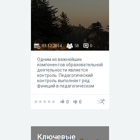
03.12.2014
58
0
Одним из важнейших
компонентов образовательной
деятельности является
контроль. Педагогический
контроль выполняет ряд
функций в педагогическом
процессе: оценочную,
стимулирующую,
развивающую, обучающую,
0
0
диагностическую,
воспитательную и
др.Итоговый тест по
дисциплине ПКП Пройти тест
для зачета пройденной темы
Ключевые