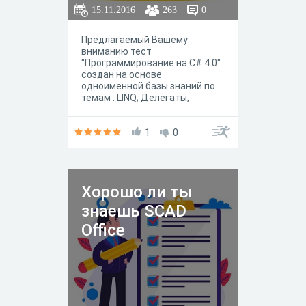
15.11.2016
263
0
Предлагаемый Вашему
вниманию тест
"Программирование на C# 4.0"
создан на основе
одноименной базы знаний по
темам : LINQ; Делегаты,
события и лямбда-выражения;
Компоненты платформы .NET и
конфигурирование сборок;
1
0
Многопоточность,
асинхронное
программирование; Обработка
исключений; Объектно-
Хорошо ли ты
ориентированное
программирование; Основы,
знаешь SCAD
синтаксис; Отражение,
атрибуты;
Office