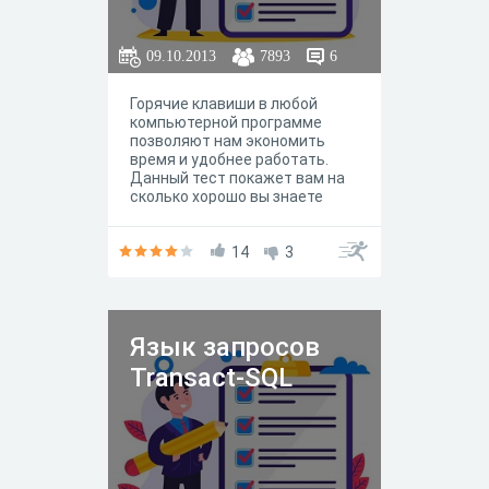
09.10.2013
7893
6
Горячие клавиши в любой
компьютерной программе
позволяют нам экономить
время и удобнее работать.
Данный тест покажет вам на
сколько хорошо вы знаете
горячие клавиши Windows. А
если не знаете - то в конце
будут правильные ответы и вы
14
3
их сможете запомнить... и в
дальнейшем использовать.
Язык запросов
Transact-SQL