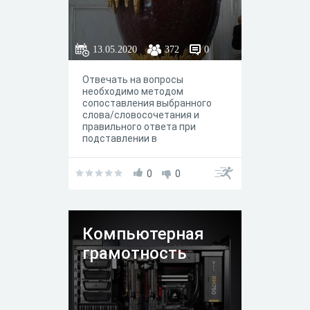
13.05.2020
372
0
Отвечать на вопросы
необходимо методом
сопоставления выбранного
слова/словосочетания и
правильного ответа при
подставлении в
ответ.Внимательно
прочитайте вопрос, выберите
один (или несколько) из
0
0
предложенных вариантов
ответов.Ответом на вопрос
может быть целое число или
слово или фраа
Компьютерная
(предложение).
грамотность