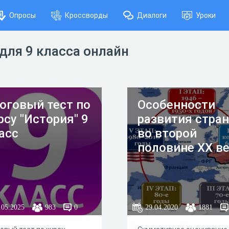
Опросы
Кроссворды
Диалоги
Уроки
для 9 класса онлайн
оговый тест по
Особенности
рсу "История" 9
развития стран
асс
во второй
половине ХХ в
.05.2025
983
0
29.04.2020
1881