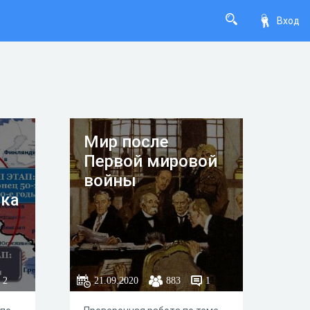
Вход
Мир после
Первой мировой
войны
ека
2
21.09.2020
883
1