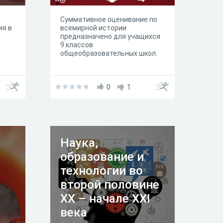
Суммативное оценивание по
я в
всемирной истории
в
предназначено для учащихся
9 классов
общеобразовательных школ.
0
1
Наука,
образование и
технологии во
второй половине
XX – начале XXI
века