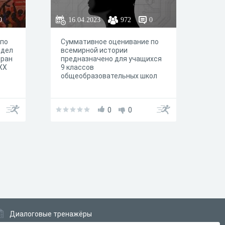
0
16.04.2023
972
0
 по
Суммативное оценивание по
здел
всемирной истории
тран
предназначено для учащихся
XX
9 классов
общеобразовательных школ
ол.
0
0
Диалоговые тренажёры