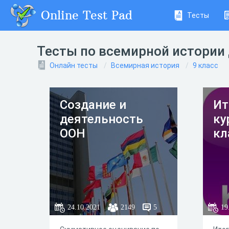
Online Test Pad
Тесты
Тесты по всемирной истории 
Онлайн тесты
Всемирная история
9 класс
Создание и
Ит
деятельность
ку
ООН
кл
24.10.2021
2149
5
19