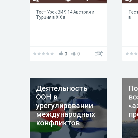
Тест Урок ВИ 9.14 Австрия и
Тест
Турция в XIX в
.
0
0
Деятельность
По
ООН в
во
урегулировании
«а
международных
пр
конфликтов