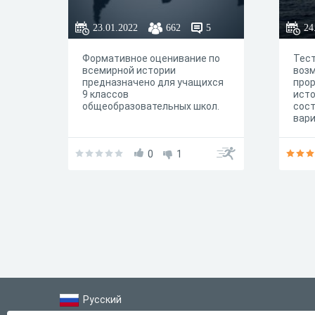
23.01.2022
662
5
24
Формативное оценивание по
Тест
всемирной истории
возм
предназначено для учащихся
прор
9 классов
исто
общеобразовательных школ.
сост
вар
0
1
Русский