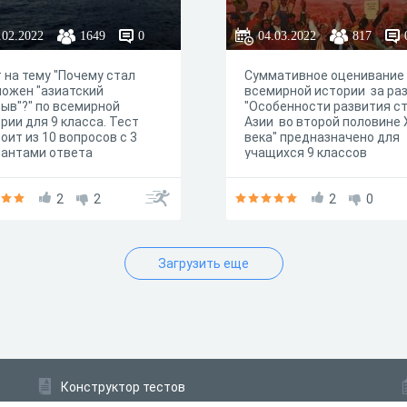
половине XX
века"
.02.2022
1649
0
04.03.2022
817
 на тему "Почему стал
Суммативное оценивание
ожен "азиатский
всемирной истории за ра
ыв"?" по всемирной
"Особенности развития с
рии для 9 класса. Тест
Азии во второй половине 
оит из 10 вопросов с 3
века" предназначено для
иантами ответа
учащихся 9 классов
общеобразовательных шк
2
2
2
0
Загрузить еще
Конструктор тестов