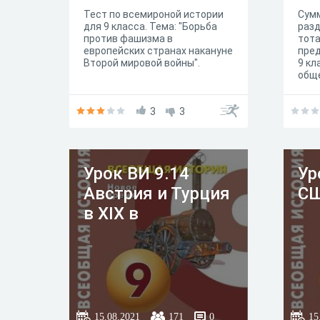
Тест по всемироной истории
Сум
для 9 класса. Тема: "Борьба
разд
против фашизма в
тота
европейских странах накануне
пред
Второй мировой войны".
9 кл
общ
3
3
Урок ВИ 9.14
Ур
Австрия и Турция
СШ
в XIX в
15.08.2021
171
0
15