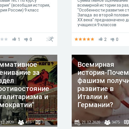
овый тест по курсу
Суммативное оценивание
ория" (всеобщая история,
всемирной истории за ра
рия России) 9 класс
"Особенности развития с
Запада во второй полови
XX века" предназначено д
учащихся 9 классов
общеобразовательных шк
1
0
2
0
ммативное
Всемирная
енивание за
история-Почем
здел
фашизм получ
ротивостояние
развитие в
талитаризма и
Италии и
мократии"
Германии?
.12.2020
455
0
21.12.2020
3475