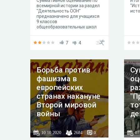
Суммативное оценивание по
Итог
всемирной истории за раздел
"Ист
"Деятельность ООН"
исто
предназначено для учащихся
9 классов
общеобразовательных школ
7
4
Борьба против
Су
фашизма в
оц
европейских
ра
странах накануне
"П
Второй мировой
то
войны
де
10.10.2020
2684
0
07