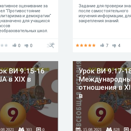
мативное оценивание за
Задание для проверки зн
ел "Противостояние
после самостоятельного
литаризма и демократии"
изучения информации, дл
назначено для учащихся
закрепления знаний.
ассов
еобразовательных школ.
0
0
7
4
ок ВИ 9.15-16
Урок ВИ 9.17-1
А в XIX в
Международн
отношения в X
в
.08.2021
303
0
15.08.2021
828