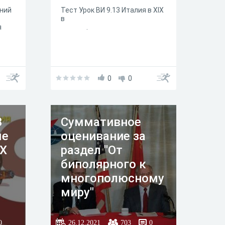
аний
Тест Урок ВИ 9.13 Италия в XIX
в
я
.
0
0
8
Суммативное
ые
оценивание за
IX
раздел "От
биполярного к
многополюсному
миру"
0
26.12.2021
703
0