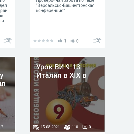
 по
Проверочная работа по теме
здел
"Версальско-Вашингтонская
тран
конференция"
не
ля
ол
1
0
Урок ВИ 9.13
у
Италия в XIX в
ил
2
15.08.2021
110
0