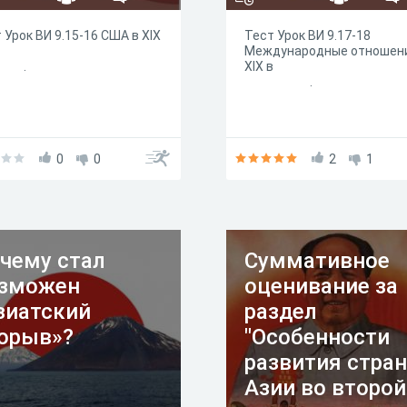
 Урок ВИ 9.15-16 США в XIX
Тест Урок ВИ 9.17-18
в
Международные отношени
.
XIX 
.
0
0
2
1
чему стал
Суммативное
зможен
оценивание за
зиатский
раздел
орыв»?
"Особенности
развития стран
Азии во второй