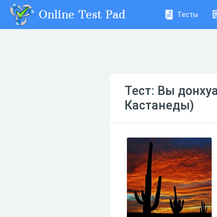
Online Test Pad
Тесты
Тест: Вы донху
Кастанеды)