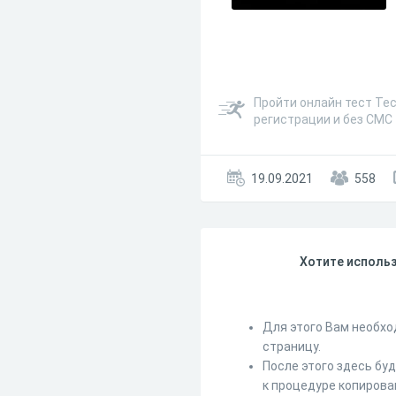
Пройти онлайн тест Тес
регистрации и без СМС
19.09.2021
558
Хотите использ
Для этого Вам необхо
страницу.
После этого здесь бу
к процедуре копирова