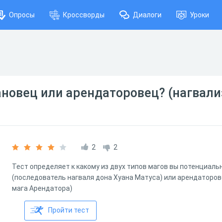
Опросы
Кроссворды
Диалоги
Уроки
ановец или арендаторовец? (нагвали
2
2
Тест определяет к какому из двух типов магов вы потенциаль
(последователь нагваля дона Хуана Матуса) или арендаторо
мага Арендатора)
Пройти тест