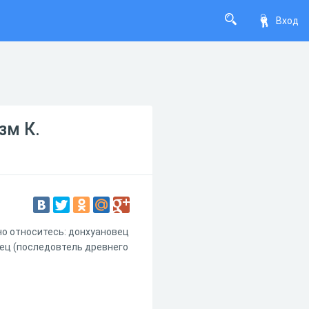
Вход
зм К.
но относитесь: донхуановец
вец (последовтель древнего