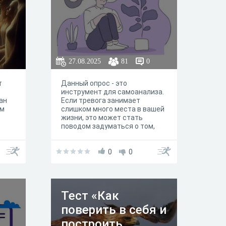
т
тся
воим
ая у
ь
27.08.2025
81
0
то в
т
Данный опрос - это
 для
инструмент для самоанализа.
ения
ан
Если тревога занимает
а.
ам
слишком много места в вашей
ей,
жизни, это может стать
же в
поводом задуматься о том,
 ждут
как можно себе помочь уже
ата:
сегодня.
нный
0
0
а.
ны"
учите
ллов
ека
Тест «Как
та",
удачи
поверить в себя и
построить