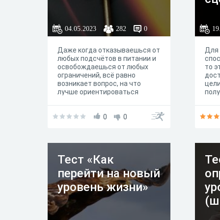
04.05.2023
282
0
19
Даже когда отказываешься от
Для 
любых подсчётов в питании и
спос
освобождаешься от любых
то э
ограничений, всё равно
дос
возникает вопрос, на что
цели
лучше ориентироваться
пол
о с
пове
0
0
каки
отно
изме
помо
подх
Тест «Как
Те
пла
расх
перейти на новый
оп
так
фин
уровень жизни»
ур
(ш