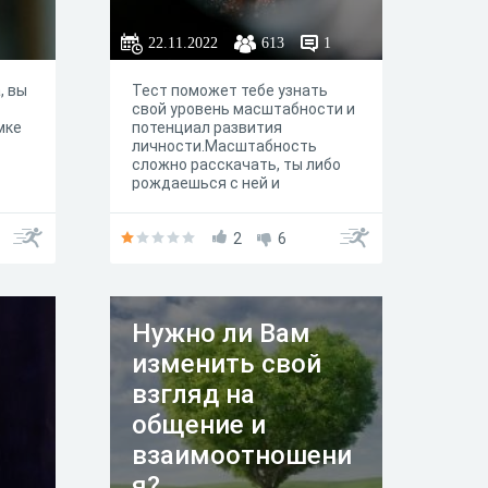
22.11.2022
613
1
, вы
Тест поможет тебе узнать
свой уровень масштабности и
мке
потенциал развития
личности.Масштабность
сложно расскачать, ты либо
рождаешься с ней и
реализуешь заложенный в
тебе потенциал, либо
опираешься на другие
2
6
сильные стороны, которые
делают тебя успешным и
реализованным. Масштабные
люди не всегда сразу
Нужно ли Вам
проявляются, но они
чувствуют свою
изменить свой
нереализованность до тех
пора пока не решаться выйти
взгляд на
на уровень, соотвествующий
общение и
их природе!Личностный рост и
развитие своих идей делает
взаимоотношени
таких людей счастливыми.
Сейчас предлагаю тебе
я?