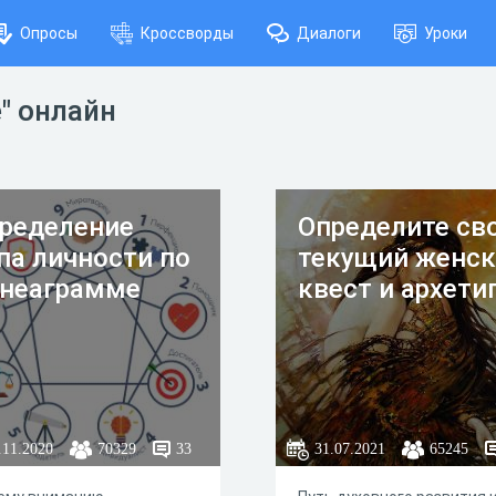
Опросы
Кроссворды
Диалоги
Уроки
" онлайн
ределение
Определите св
па личности по
текущий женс
неаграмме
квест и архети
.11.2020
70329
33
31.07.2021
65245