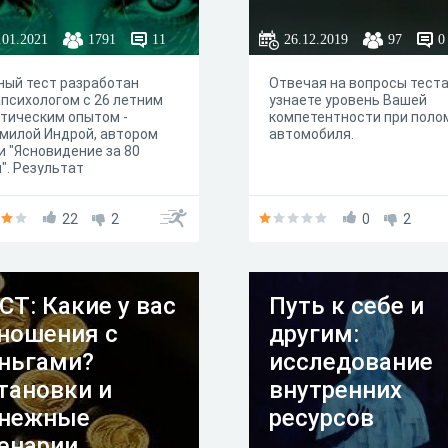
.01.2021
1791
11
26.12.2019
97
0
ый тест разработан
Отвечая на вопросы теста
психологом с 26 летним
узнаете уровень Вашей
тическим опытом -
компетентности при поло
милой Индрой, автором
автомобиля.
и "Ясновидение за 80
". Результат
тирования отражает
ьную картину ваших
обностей.
22
2
0
2
СТ: Какие у вас
Путь к себе и
ношения с
другим:
ньгами?
исследование
тановки и
внутренних
нежные
ресурсов
енарии