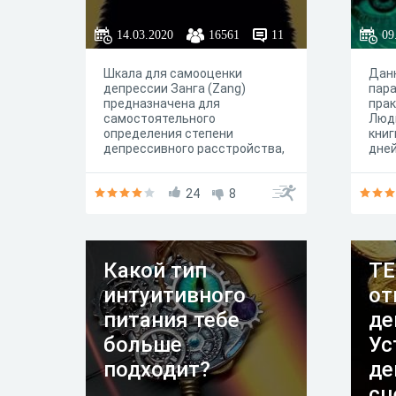
принципа в Вашей жизни.
14.03.2020
16561
11
09
Шкала для самооценки
Данн
депрессии Занга (Zang)
пара
предназначена для
прак
самостоятельного
Люд
определения степени
книг
депрессивного расстройства,
дней
но не явялется заменой
тес
консультации специалиста.
реал
24
8
спос
Какой тип
ТЕ
интуитивного
от
питания тебе
де
больше
Ус
подходит?
де
сц