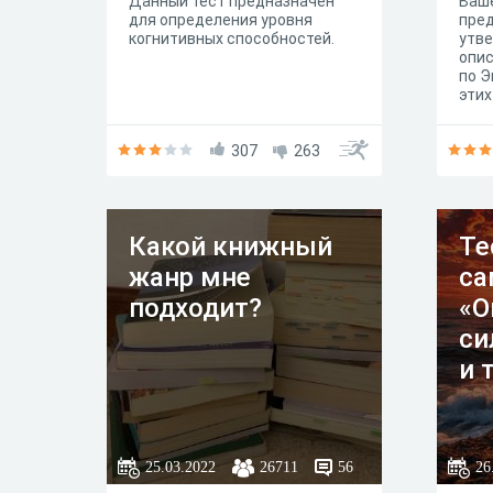
Данный тест предназначен
Ваш
для определения уровня
пред
когнитивных способностей.
утве
опис
по Э
этих
не л
них 
307
263
полн
инди
всег
есть
девя
Какой книжный
Те
жанр мне
са
подходит?
«О
си
и 
25.03.2022
26711
56
26