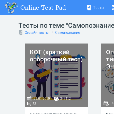
Online Test Pad
Тесты
Тесты по теме "Самопознание
Онлайн тесты
Самопознание
КОТ (краткий
Оп
отборочный тест)
ти
Эн
21.01.2019
348412
14
53