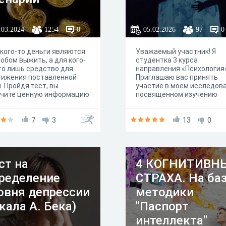
.03.2024
1254
0
05.02.2026
97
0
кого-то деньги являются
Уважаемый участник! Я
обом выжить, а для кого-
студентка 3 курса
то лишь средство для
направления «Психология»
тижения поставленной
Приглашаю вас принять
. Пройдя тест, вы
участие в моем исследова
учите ценную информацию
посвященном изучению
воем финансовом
психологических
дении и сможете понять,
особенностей личности,
е аспекты в вашем
7
3
жизненного опыта и
13
0
шении к деньгам стоит
внутренних ресурсов
нить или улучшить. Это
человека. Ваше участие о
жет вам более осознанно
ценно. Полученные данны
одить к финансовому
помогут нам лучше понять
ст на
4 КОГНИТИВН
нированию и
люди справляются с разн
одованию средств, а
жизненными
ределение
СТРАХА. На ба
же улучшить ваше общее
обстоятельствами, и внес
ансовое благополучие.
вклад в развитие
овня депрессии
методики
практической психологии.
кала А. Бека)
"Паспорт
дальнейшем эти знания м
быть использованы для
интеллекта"
создания более эффекти