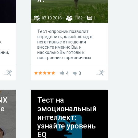
перейти к тесту и исследовать
твой МАСШТАБ.
03.10.2016
1182
1
Тест-опросник позволит
определить, какой вклад в
.
негативные отношения
вносите именно Вы, и
нии,
насколько Вы готовы к
построению гармоничных
отношений с близкими,
родными, партнером,
коллегами.
4
3
чень
е
, как
ЫХ
Тест на
ыми
зе
эмоциональный
ут
интеллект:
 В
узнайте уровень
огут
EQ
вных