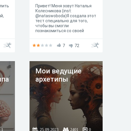
лить
Привет! Меня зовут Наталья
Колесникова (inst:
й,
@nataswoboda)Я создала этот
тест специально для того,
чтобы вы смогли
ют
познакомиться со своей
теневой частью личности
изни
поближеБудьте максимально
ля
честны перед самими собой.
7
72
ую
Поставьте внешний мир на
по
короткую паузу, чтобы уделить
зис,
эти несколько минут
ее
самопознанию
Мои ведущие
ипа
архетипы
ов
это
я
»,
и?» ,
1
25.09.2023
2401
0