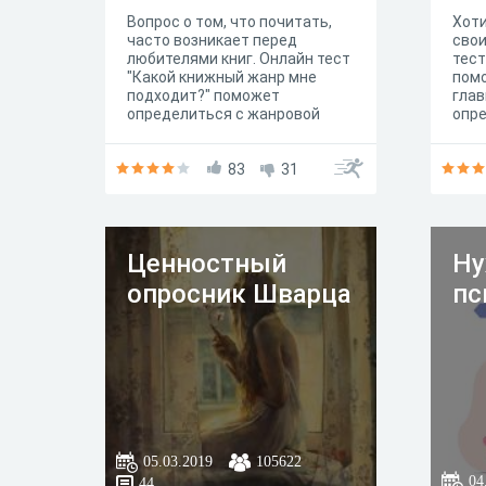
Вопрос о том, что почитать,
Хоти
часто возникает перед
свои
любителями книг. Онлайн тест
тест
"Какой книжный жанр мне
пом
подходит?" поможет
глав
определиться с жанровой
опре
направленностью,
могу
соответствующей вам.
повс
83
31
Прой
узна
каче
рек
личн
Ценностный
Ну
перв
собо
опросник Шварца
пс
свою
05.03.2019
105622
04
44