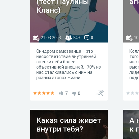
(тест Паулины
аг
Кланс)
21.03.2023
549
0
10
Синдром самозванца – это
Колл
несоответствие внутренней
того
оценки себя более
инс
объективной внешней. 70% из
выс
нас сталкивались с ним на
лиде
разных этапах жизни.
подг
Например, при переходе на
опре
новый этап, смене работы,
псих
повышении в должности и т.п.
7
0
Если он есть сейчас у вас, то
может мешать строить
бизнес, расти в карьере. Вы
можете чаще обычного
Какая сила живёт
А 
прокрастинировать, быть в
стрессе. В таком состоянии
внутри тебя?
к 
сложно раскрыть свой
потенциал. Данный тест