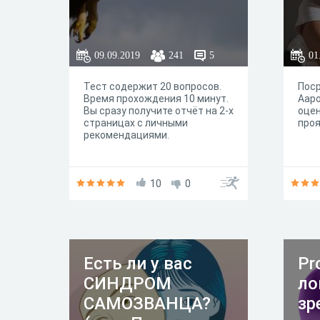
09.09.2019
241
5
01
Тест содержит 20 вопросов.
Пос
Время прохождения 10 минут.
Ааро
Вы сразу получите отчёт на 2-х
оцен
страницах с личными
проя
рекомендациями.
10
0
Есть ли у вас
Pr
СИНДРОМ
ло
САМОЗВАНЦА?
зр