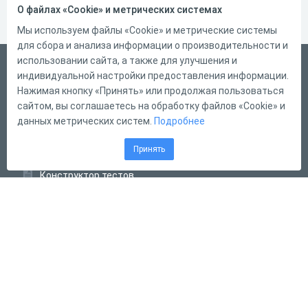
О файлах «Cookie» и метрических системах
Мы используем файлы «Cookie» и метрические системы
для сбора и анализа информации о производительности и
использовании сайта, а также для улучшения и
Русский
индивидуальной настройки предоставления информации.
Справка
Нажимая кнопку «Принять» или продолжая пользоваться
сайтом, вы соглашаетесь на обработку файлов «Cookie» и
Форма обратной связи
данных метрических систем.
Подробнее
Контакты
Принять
Тарифы
Конструктор тестов
Конструктор опросов
Конструктор кроссвордов
Диалоговые тренажёры
Комплексные задания
Система Дистанционного Обучения