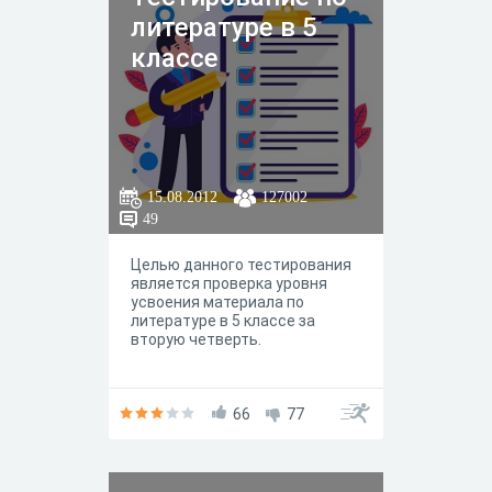
по определённым темам,
литературе в 5
вы можете составить вариант
из необходимого количества
классе
заданий по конкретным
разделам задачного каталога.
Для быстрого составления
типового варианта
используйте кнопки справа.
15.08.2012
127002
49
Целью данного тестирования
является проверка уровня
усвоения материала по
литературе в 5 классе за
вторую четверть.
66
77