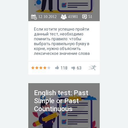
12.10.2012
41981
51
Если хотите успешно пройти
данный тест, необходимо
помнить правило: чтобы
выбрать правильную букву в
корне, нужно объяснить
лексическое значение слова
через однокоренное:
обл_котиться - опереться на
лОкоть. При этом подбирайте
118
63
однокоренные слова так,
чтобы безударный гласный
оказался под ударением.
English test: Past
Simple or Past
Countinuous