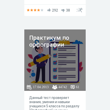
Т.А.Ладыженской,
Н.М.Шанского в соответствии
с федеральным компонентом
292
38
государственного
образовательного стандарта к
учебнику Т.А.Ладыженской
«Русский язык, 5 класс».
Практикум по
орфографии
17.04.2013
44742
61
Данный тест проверяет
знания, умения и навыки
учащихся 5 класса по разделу