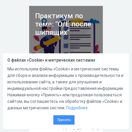
Практикум по
теме: "О/Ё после
шипящих"
О файлах «Cookie» и метрических системах
Мы используем файлы «Cookie» и метрические системы
27.04.2013
26214
56
для сбора и анализа информации о производительности и
использовании сайта, а также для улучшения и
Данный тест проверяет
индивидуальной настройки предоставления информации.
навыки и умения учащихся 5
Нажимая кнопку «Принять» или продолжая пользоваться
класса в освоении данной
сайтом, вы соглашаетесь на обработку файлов «Cookie» и
темы.
данных метрических систем.
Подробнее
Принять
76
20