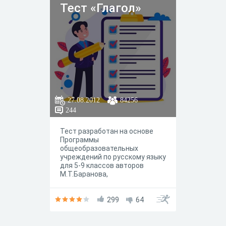
Тест «Глагол»
27.08.2012
84256
244
Тест разработан на основе
Программы
общеобразовательных
учреждений по русскому языку
для 5-9 классов авторов
М.Т.Баранова,
Т.А.Ладыженской,
Н.М.Шанского в соответствии
с федеральным компонентом
299
64
государственного
образовательного стандарта к
учебнику Т.А.Ладыженской