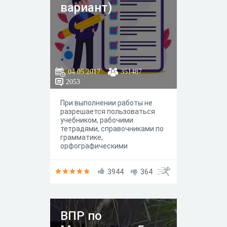
вариант)
04.05.2017
351487
2053
При выполнении работы не
разрешается пользоваться
учебником, рабочими
тетрадями, справочниками по
грамматике,
орфографическими
словарями, другими
справочными материалами.
3944
364
ВПР по