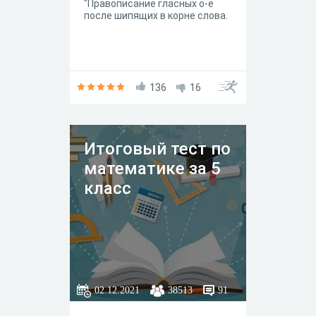
"Правописание гласных о-ё
после шипящих в корне слова.
136
16
Итоговый тест по
математике за 5
класс
02.12.2021
38513
91