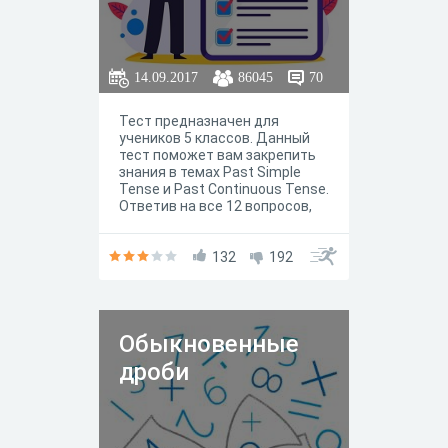
14.09.2017
86045
70
Тест предназначен для
учеников 5 классов. Данный
тест поможет вам закрепить
знания в темах Past Simple
Tense и Past Continuous Tense.
Ответив на все 12 вопросов,
вы сможете проверить свои
знания по данным темам,
понять какие есть пробелы в
132
192
знаниях.
Обыкновенные
дроби