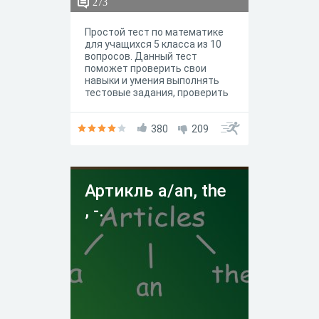
273
Простой тест по математике
для учащихся 5 класса из 10
вопросов. Данный тест
поможет проверить свои
навыки и умения выполнять
тестовые задания, проверить
знания учащихся по темам
"Десятичная запись дробных
чисел", "Сравнение
380
209
десятичных дробей",
"Сложение и вычитание
десятичных дробей".
Артикль a/an, the
, -.