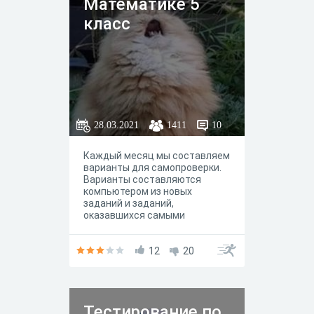
Математике 5
класс
28.03.2021
1411
10
Каждый месяц мы составляем
варианты для самопроверки.
Варианты составляются
компьютером из новых
заданий и заданий,
оказавшихся самыми
сложными по результатам
предудущего месяца. По
окончании работы система
12
20
проверит ваши ответы,
покажет правильные решения
и выставит оценку.Чтобы
целенаправленно
Тестирование по
тренироваться