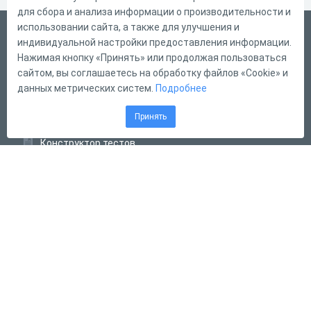
для сбора и анализа информации о производительности и
использовании сайта, а также для улучшения и
Русский
индивидуальной настройки предоставления информации.
Справка
Нажимая кнопку «Принять» или продолжая пользоваться
сайтом, вы соглашаетесь на обработку файлов «Cookie» и
Форма обратной связи
данных метрических систем.
Подробнее
Контакты
Принять
Тарифы
Конструктор тестов
Конструктор опросов
Конструктор кроссвордов
Диалоговые тренажёры
Комплексные задания
Система Дистанционного Обучения
2011 - 2026
Online Test Pad
Соглашение об использовании
Оферта
Политика обработки персональных данных