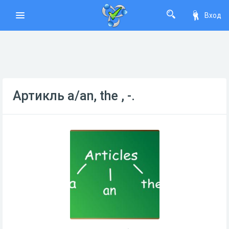
Вход
Артикль a/an, the , -.