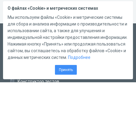
О файлах «Cookie» и метрических системах
Мы используем файлы «Cookie» и метрические системы
для сбора и анализа информации о производительности и
использовании сайта, а также для улучшения и
Русский
индивидуальной настройки предоставления информации.
Справка
Нажимая кнопку «Принять» или продолжая пользоваться
сайтом, вы соглашаетесь на обработку файлов «Cookie» и
Форма обратной связи
данных метрических систем.
Подробнее
Контакты
Принять
Тарифы
Конструктор тестов
Конструктор опросов
Конструктор кроссвордов
Диалоговые тренажёры
Комплексные задания
Система Дистанционного Обучения