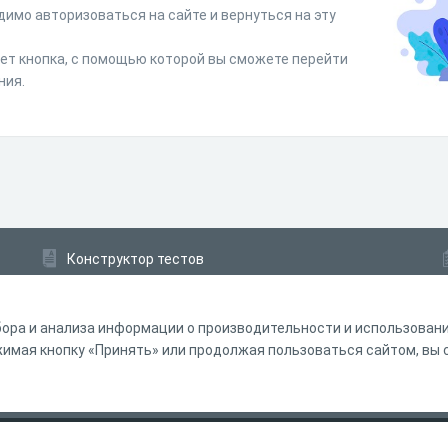
димо авторизоваться на сайте и вернуться на эту
дет кнопка, с помощью которой вы сможете перейти
ния.
Конструктор тестов
Конструктор опросов
Конструктор кроссвордов
ора и анализа информации о производительности и использовании
мая кнопку «Принять» или продолжая пользоваться сайтом, вы с
ферта
Политика обработки персональных данных