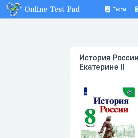
Online Test Pad
Тесты
История России
Екатерине II