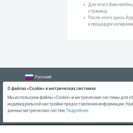
Для этого Вам необхо
страницу.
После этого здесь бу
к процедуре копирова
Русский
Справка
О файлах «Cookie» и метрических системах
Форма обратной связи
Мы используем файлы «Cookie» и метрические системы для сб
индивидуальной настройки предоставления информации. Нажи
Контакты
данных метрических систем.
Подробнее
Тарифы
2011 - 2026
Online Test Pad
Соглашение об использовании
О