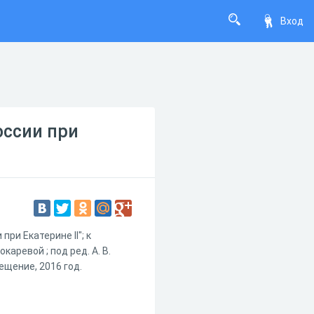
Вход
оссии при
ри Екатерине II"; к
окаревой ; под ред. А. В.
вещение, 2016 год.