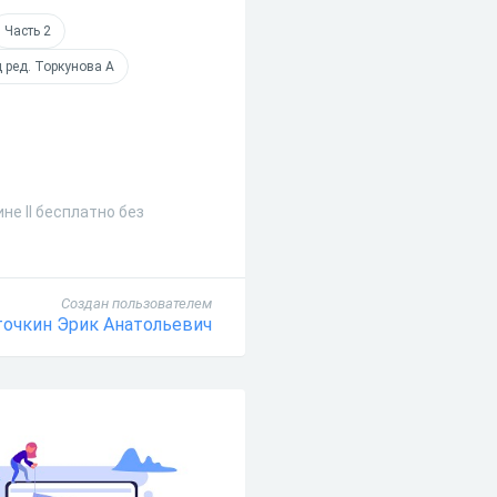
Часть 2
д ред. Торкунова А
не II бесплатно без
Создан пользователем
очкин Эрик Анатольевич