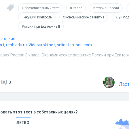
Образовательный тест
8 класс
История России
Текущий контроль
Экономическое развитие
К уч по
Россия при Екатерине II
асточкин
t, resh.edu.ru, Videouroki.net, onlinetestpad.com
ория России 8 класс. Экономическое развитие России при Екатери
0
Ласт
овать этот тест в собственных целях?
ЛЕГКО!