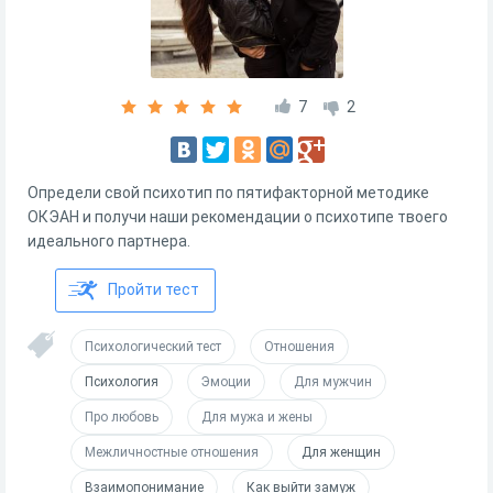
7
2
Определи свой психотип по пятифакторной методике
ОКЭАН и получи наши рекомендации о психотипе твоего
идеального партнера.
Пройти тест
Психологический тест
Отношения
Психология
Эмоции
Для мужчин
Про любовь
Для мужа и жены
Межличностные отношения
Для женщин
Взаимопонимание
Как выйти замуж