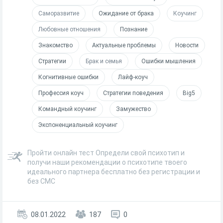
Саморазвитие
Ожидание от брака
Коучинг
Любовные отношения
Познание
Знакомство
Актуальные проблемы
Новости
Стратегии
Брак и семья
Ошибки мышления
Когнитивные ошибки
Лайф-коуч
Профессия коуч
Стратегии поведения
Big5
Командный коучинг
Замужество
Экспоненциальный коучинг
Пройти онлайн тест Определи свой психотип и
получи наши рекомендации о психотипе твоего
идеального партнера бесплатно без регистрации и
без СМС
08.01.2022
187
0