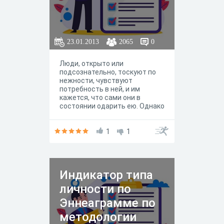
23.01.2013
2065
0
Люди, открыто или
подсознательно, тоскуют по
нежности, чувствуют
потребность в ней, и им
кажется, что сами они в
состоянии одарить ею. Однако
самому это трудно оценить.
1
1
Индикатор типа
личности по
Эннеаграмме по
методологии