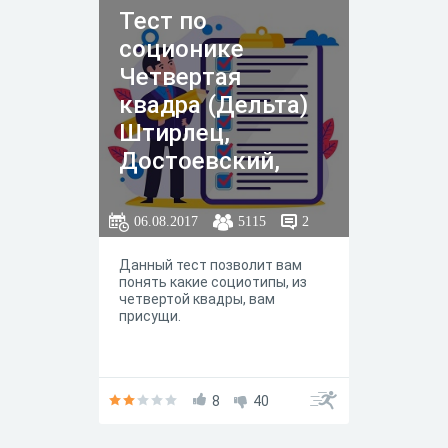
Тест по
соционике
Четвертая
квадра (Дельта)
Штирлец,
Достоевский,
Гексли, Габен.
06.08.2017
5115
2
Данный тест позволит вам
понять какие социотипы, из
четвертой квадры, вам
присущи.
8
40