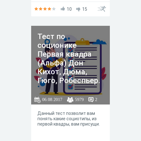
10
15
Тест по
соционике
Первая квадра
(Альфа) Дон
Кихот, Дюма,
Гюго, Робеспьер.
06.08.2017
5979
2
Данный тест позволит вам
понять какие социотипы, из
первой квадры, вам присущи.