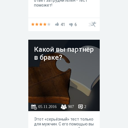
ответ затруднителен - тест
поможет!
41
6
Какой вы партнёр
в браке?
05.11.2016
907
2
Этот «серьёзный» тест только
для мужчин. С его помощью вы