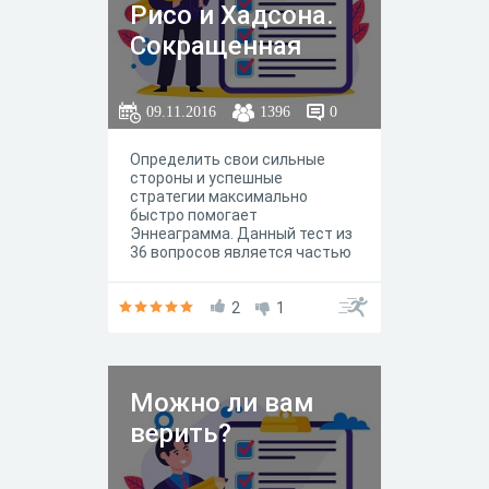
Рисо и Хадсона.
Сокращенная
версия (36
вопросов)
09.11.2016
1396
0
Определить свои сильные
стороны и успешные
стратегии максимально
быстро помогает
Эннеаграмма. Данный тест из
36 вопросов является частью
полного, научно
обоснованного Индикатора
типа личности по
2
1
Эннеаграмме Рисо и Хадсона
(RHETI). Этот тест может
пройти любой. Он надежен,
доступен и не требует
Можно ли вам
специальной подготовки от
тестируемого!
верить?