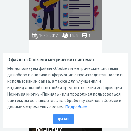
16.02.2017
1828
4
О файлах «Cookie» и метрических системах
Мы используем файлы «Cookie» и метрические системы
для сбора и анализа информации о производительности и
использовании сайта, а также для улучшения и
индивидуальной настройки предоставления информации.
4
8
Нажимая кнопку «Принять» или продолжая пользоваться
сайтом, вы соглашаетесь на обработку файлов «Cookie» и
данных метрических систем.
Подробнее
Сможете ли вы
Принять
заработать
деньги?