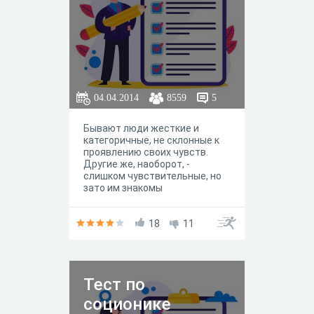
04.04.2014
8559
5
Бывают люди жесткие и
категоричные, не склонные к
проявлению своих чувств.
Другие же, наоборот, -
слишком чувствительные, но
зато им знакомы
разнообразные оттенки
человеческих переживаний. А
каким человеком можно
18
11
считать вас?
Тест по
соционике