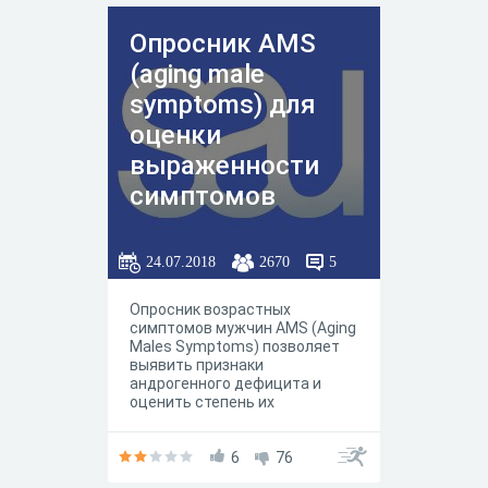
Опросник AMS
(aging male
symptoms) для
оценки
выраженности
симптомов
андрогенодефици
та (климакса) у
24.07.2018
2670
5
мужчин
Опросник возрастных
симптомов мужчин AMS (Aging
Males Symptoms) позволяет
выявить признаки
андрогенного дефицита и
оценить степень их
выраженности. Данный
опросник является одним
из диагностических
6
76
инструментов, которые