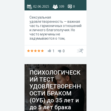
02.06.2025
109
0
Сексуальная
удовлетворенность — важная
часть гармоничных отношений
и личного благополучия. Но
часто мужчины не
задумываются о том,
насколько их интимная жизнь
соответствует их истинным
желаниям и потребностям. 🔹
1
0
Часто ли вы чувствуете, что
секс стал рутиной?🔹
Испытываете ли вы желание
чаще или реже, чем ваш
ПСИХОЛОГИЧЕСК
партнер?🔹 Довольны ли вы
качеством своей интимной
ИЙ ТЕСТ
жизни?
УДОВЛЕТВОРЕНН
ОСТИ БРАКОМ
(ОУБ) до 35 лет и
до 5 лет брака