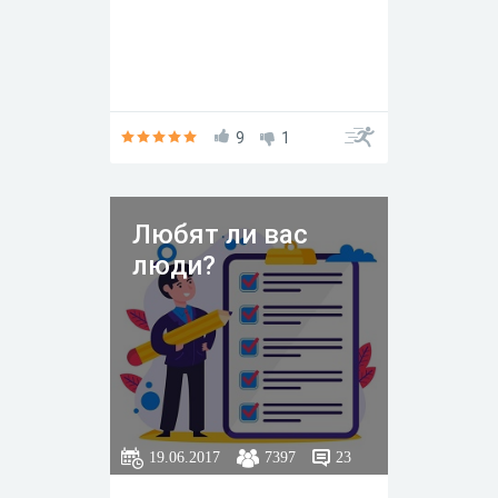
9
1
Любят ли вас
люди?
19.06.2017
7397
23