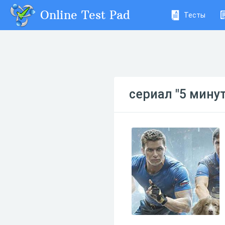
Online Test Pad
Тесты
сериал "5 мину