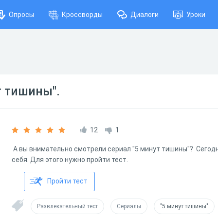
Опросы
Кроссворды
Диалоги
Уроки
т тишины".
12
1
А вы внимательно смотрели сериал "5 минут тишины"? Сегод
себя. Для этого нужно пройти тест.
Пройти тест
Развлекательный тест
Сериалы
"5 минут тишины"