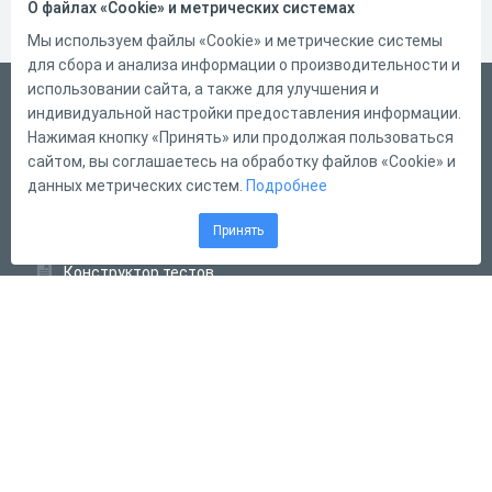
О файлах «Cookie» и метрических системах
Мы используем файлы «Cookie» и метрические системы
для сбора и анализа информации о производительности и
использовании сайта, а также для улучшения и
Русский
индивидуальной настройки предоставления информации.
Справка
Нажимая кнопку «Принять» или продолжая пользоваться
сайтом, вы соглашаетесь на обработку файлов «Cookie» и
Форма обратной связи
данных метрических систем.
Подробнее
Контакты
Принять
Тарифы
Конструктор тестов
Конструктор опросов
Конструктор кроссвордов
Диалоговые тренажёры
Комплексные задания
Система Дистанционного Обучения