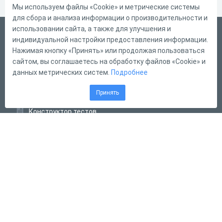
Мы используем файлы «Cookie» и метрические системы
для сбора и анализа информации о производительности и
использовании сайта, а также для улучшения и
Русский
индивидуальной настройки предоставления информации.
Справка
Нажимая кнопку «Принять» или продолжая пользоваться
сайтом, вы соглашаетесь на обработку файлов «Cookie» и
Форма обратной связи
данных метрических систем.
Подробнее
Контакты
Принять
Тарифы
Конструктор тестов
Конструктор опросов
Конструктор кроссвордов
Диалоговые тренажёры
Комплексные задания
Система Дистанционного Обучения
2011 - 2026
Online Test Pad
Соглашение об использовании
Оферта