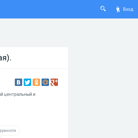
Вход
я).
ий центральный и
кружности