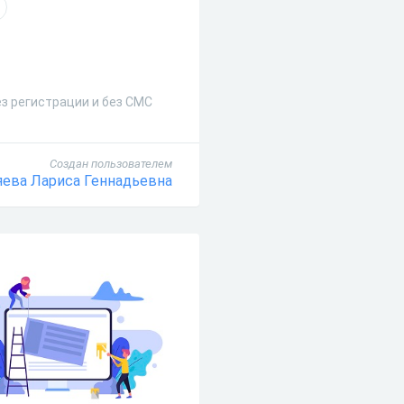
ез регистрации и без СМС
Создан пользователем
яева Лариса Геннадьевна