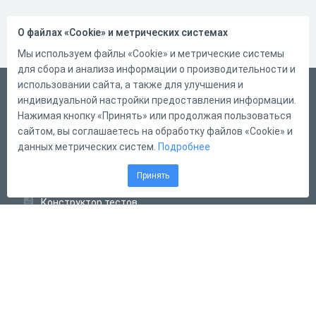
О файлах «Cookie» и метрических системах
Мы используем файлы «Cookie» и метрические системы
для сбора и анализа информации о производительности и
использовании сайта, а также для улучшения и
Русский
индивидуальной настройки предоставления информации.
Справка
Нажимая кнопку «Принять» или продолжая пользоваться
сайтом, вы соглашаетесь на обработку файлов «Cookie» и
Форма обратной связи
данных метрических систем.
Подробнее
Контакты
Принять
Тарифы
Конструктор тестов
Конструктор опросов
Конструктор кроссвордов
Диалоговые тренажёры
Комплексные задания
Система Дистанционного Обучения