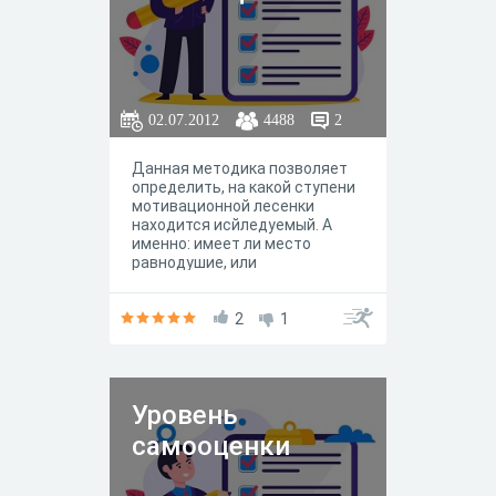
02.07.2012
4488
2
Данная методика позволяет
определить, на какой ступени
мотивационной лесенки
находится исйледуемый. А
именно: имеет ли место
равнодушие, или
эпизодическое поверхностное
любопытство, или налицо
заинтересованность, или
2
1
развивающаяся
любознательность, или
складывается
функциональный интерес, или
Уровень
достигается вершина -
профессиональная
самооценки
потребность сознательно
изучать педагогику и
овладевать основами