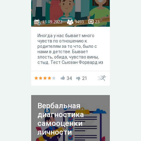
13.09.2022
9493
23
Иногда у нас бывает много
чувств по отношению к
родителям за то что, было с
нами в детстве. Бывает
злость, обида, чувство вины,
стыд. Тест Сьюзан Форвард из
книги "Токсичные родители"
позволяеет определить есть
ли действительно повод для
34
21
ваших чувств.
Вербальная
диагностика
самооценки
личности