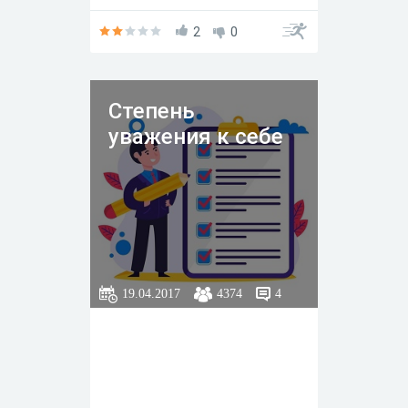
власти? Кто же Вы на самом
деле? Узнайте с помощью
небольшого теста.
2
0
Степень
уважения к себе
19.04.2017
4374
4