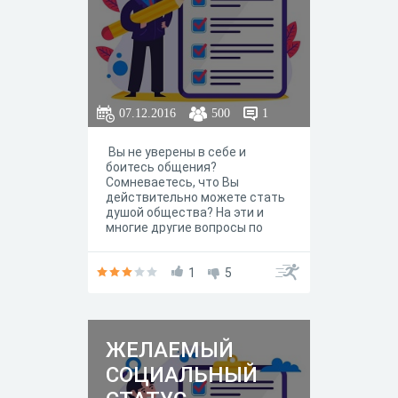
педагогического мастерства.
07.12.2016
500
1
Вы не уверены в себе и
боитесь общения?
Сомневаетесь, что Вы
действительно можете стать
душой общества? На эти и
многие другие вопросы по
определению Вашей
самооценки поможет
ответить наш тест.
1
5
ЖЕЛАЕМЫЙ
СОЦИАЛЬНЫЙ