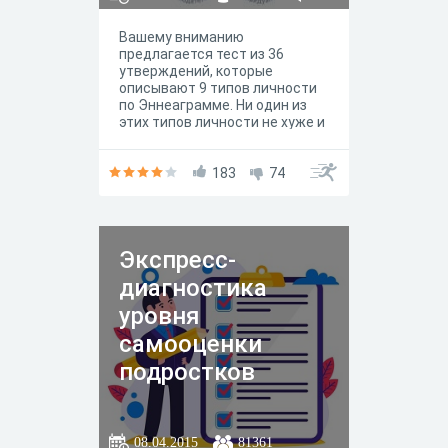
Вашему вниманию
предлагается тест из 36
утверждений, которые
описывают 9 типов личности
по Эннеаграмме. Ни один из
этих типов личности не хуже и
не лучше другого. Ни один из
них не предназначен для
полного описания личности
183
74
индивида, каждый пункт – это
всего лишь Эннеаграмма, то
есть краткая характеристика
девяти типов личности.
Экспресс-
диагностика
уровня
самооценки
подростков
08.04.2015
81361