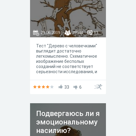
29.06.2019
29544
13
Тест "Дерево с человечками"
выглядит достаточно
легкомысленно. Схематичное
изображение бесполых
созданий не соответствует
серьезности исследования, и
кто-то может подумать, что
это ерунда. А зря! Тест
Уилсона «Дерево с
33
6
человечками» создавался для
важной цели – исследования
эмоционального состояния
детей в период учебы. Как
Подвергаюсь ли я
оказалось позже, результаты
тестирования актуальны и для
эмоциональному
взрослых людей.
насилию?