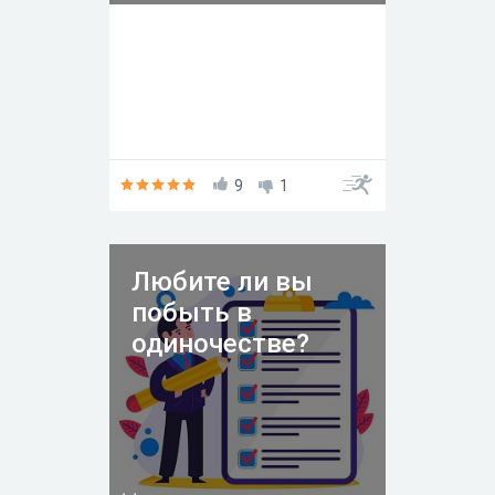
9
1
Любите ли вы
побыть в
одиночестве?