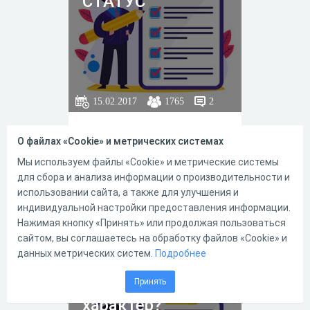
СТАТУС
15.02.2017
1765
2
Каждый человек хочет занять
О файлах «Cookie» и метрических системах
какое-то определенное по­
ложение в жизни. Чего ты
Мы используем файлы «Cookie» и метрические системы
ждешь от того положения в
для сбора и анализа информации о производительности и
жизни, которое ты хочешь
занять?
использовании сайта, а также для улучшения и
индивидуальной настройки предоставления информации.
Нажимая кнопку «Принять» или продолжая пользоваться
3
6
сайтом, вы соглашаетесь на обработку файлов «Cookie» и
данных метрических систем.
Подробнее
Сильный ли у вас
Принять
характер?