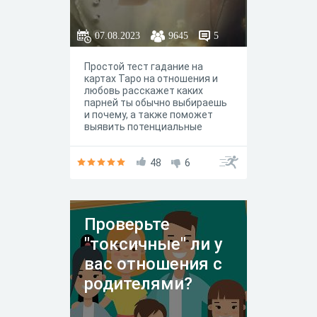
07.08.2023
9645
5
Простой тест гадание на
картах Таро на отношения и
любовь расскажет каких
парней ты обычно выбираешь
и почему, а также поможет
выявить потенциальные
преграды в отношениях между
вами. Проективный тест на
любовь и отношения на картах
48
6
Таро даст вам ответ на самые
важные вопросы о любимом
человеке онлайн бесплатно
без регистрации и СМС,
Проверьте
начиная от ваших характеров,
а также перспективность
"токсичные" ли у
настоящих и будущих
отношений между вами.
вас отношения с
родителями?