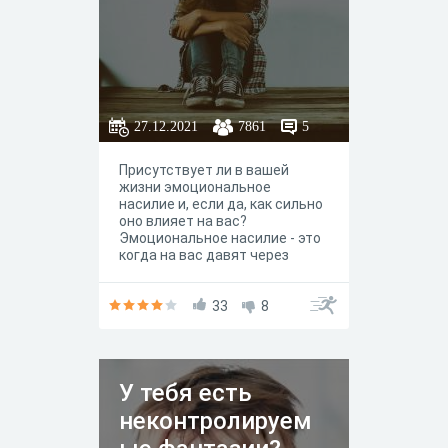
27.12.2021
7861
5
Присутствует ли в вашей
жизни эмоциональное
насилие и, если да, как сильно
оно влияет на вас?
Эмоциональное насилие - это
когда на вас давят через
эмоции и заставляют
чувствовать себя
виноватыми, "плохими",
33
8
испуганными или
“неправильными”, чтобы
контролировать ваше
поведение и решения. Суть
У тебя есть
такого воздействия в том,
чтобы вызывать сильные
неконтролируем
эмоции - чувство вины, стыда,
страха, ответственности,