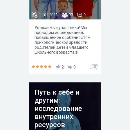
возраста в
зависимости от
11.01.2025
33
0
типа семьи
Уважаемые участники! Мы
проводим исследование,
посвященное особенностям
психологической зрелости
родителей детей младшего
школьного возраста в
зависимости от типа семьи
(полные, неполные,
многодетные семьи).
2
0
Путь к себе и
другим:
исследование
внутренних
ресурсов