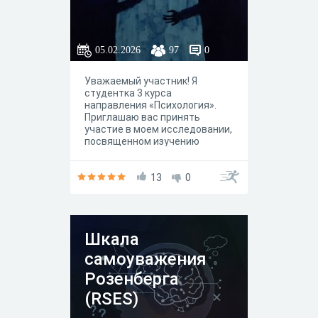
05.02.2026
97
0
Уважаемый участник! Я
студентка 3 курса
направления «Психология».
Приглашаю вас принять
участие в моем исследовании,
посвященном изучению
психологических
особенностей личности,
жизненного опыта и
13
0
внутренних ресурсов
человека. Ваше участие очень
ценно. Полученные данные
помогут нам лучше понять, как
Шкала
люди справляются с разными
жизненными
самоуважения
обстоятельствами, и внесут
вклад в развитие
Розенберга
практической психологии. В
(RSES)
дальнейшем эти знания могут
быть использованы для