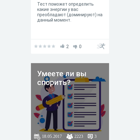
человека - это результат
Тест поможет определить
мышления, подчинения
какие энергии у вас
многочисленным "следует",
преобладают (доминируют) на
"нужно" и "должен". Поскольку
данный момент.
сам человек невольно
заставляет себя страдать, он
также может заставить себя
прекратить испытывать
страдания.
2
0
Умеете ли вы
спорить?
18.05.2017
2223
3