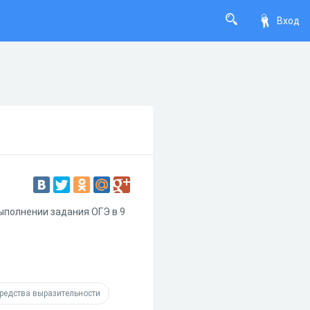
Вход
ыполнении задания ОГЭ в 9
редства выразительности