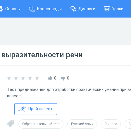
Опросы
Кроссворды
Диалоги
Уроки
 выразительности речи
0
0
Тест предназначен для отработки практических умений при в
классе
Пройти тест
Образовательный тест
Русский язык
9 класс
С