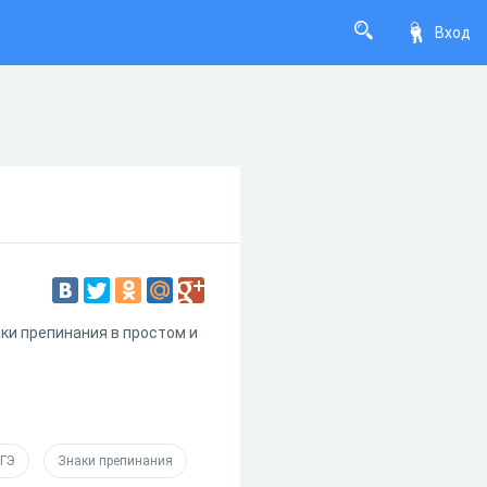
Вход
аки препинания в простом и
ГЭ
Знаки препинания