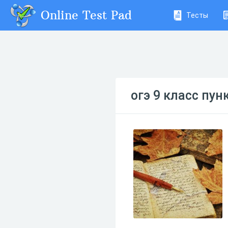
Online Test Pad
Тесты
огэ 9 класс пу