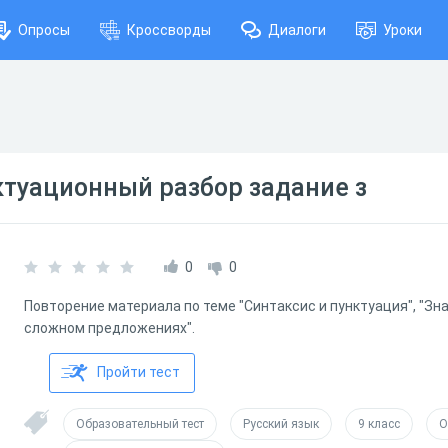
Опросы
Кроссворды
Диалоги
Уроки
нктуационный разбор задание з
0
0
Повторение материала по теме "Синтаксис и пунктуация", "Зн
сложном предложениях".
Пройти тест
Образовательный тест
Русский язык
9 класс
О