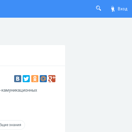
Вход
о-камуникационных
бщие знания