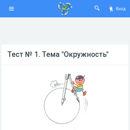
Вход
Тест № 1. Тема "Окружность"