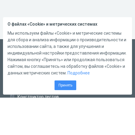
О файлах «Cookie» и метрических системах
Мы используем файлы «Cookie» и метрические системы
для сбора и анализа информации о производительности и
использовании сайта, а также для улучшения и
Русский
индивидуальной настройки предоставления информации.
Справка
Нажимая кнопку «Принять» или продолжая пользоваться
сайтом, вы соглашаетесь на обработку файлов «Cookie» и
Форма обратной связи
данных метрических систем.
Подробнее
Контакты
Принять
Тарифы
Конструктор тестов
Конструктор опросов
Конструктор кроссвордов
Диалоговые тренажёры