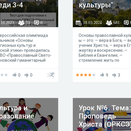
еди 3-4
культуры"
ассов)
.10.2023
53
0
18.03.2024
681
ероссийская олимпиада
Основы православной кул
льников «Основы
ы — это: — вера в Бога, — в
гиозных культур и
учение Христа, — вера в Е
ской этики» проводилась
жертву и воскресение; —
ВО «Православный Свято-
Библия и Евангелие; —
оновский гуманитарный
стремление жить по
ерситет» в соответствии
заповедям; — забота о чи
иказом Министерства
своей души и о пользе
и и высшего образования
0
0
ближнего.
9
3
сийской Федерации от
6.2022 № 566 «Об
ерждении Порядка
ведения олимпиад
льников». Основными
ями Олимпиады являются:
льтура и
Урок №6. Тема:
рмирование устойчивого
разование
Проповедь
реса учащихся к научным
иям в гуманитарной
Христа (ОРКСЭ
е; - вовлечение учащихся
учно-исследовательскую