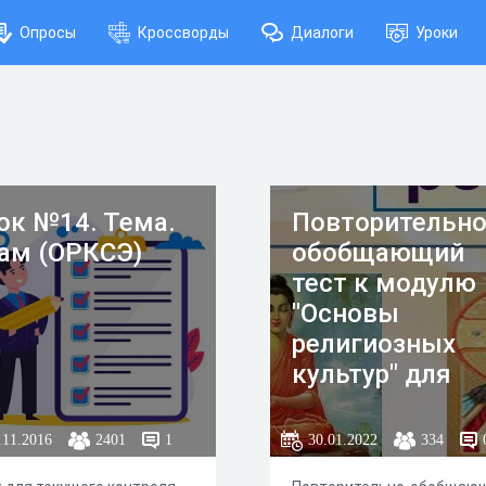
Опросы
Кроссворды
Диалоги
Уроки
ок №14. Тема.
Повторительно
ам (ОРКСЭ)
обобщающий
тест к модулю
"Основы
религиозных
культур" для
учащихся 4-х
классов
.11.2016
2401
1
30.01.2022
334