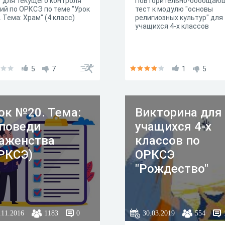
 для текущего контроля
Повторительно-обобщаю
ий по ОРКСЭ по теме "Урок
тест к модулю "основы
 Тема: Храм" (4 класс)
религиозных культур" для
учащихся 4-х классов
5
7
1
5
ок №20. Тема:
Викторина для
поведи
учащихся 4-х
аженства
классов по
РКСЭ)
ОРКСЭ
"Рождество"
.11.2016
1183
0
30.03.2019
554