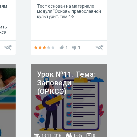
тям
Тест основан на материале
модуля "Основы православной
культуры", тем 4-8
ить
хся
1
1
овые
з
Урок №11. Тема:
Заповеди
(ОРКСЭ)
13.11.2016
1535
0