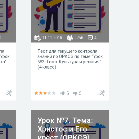
0
11.11.2016
2256
4
ля
Тест для текущего контроля
"Урок
знаний по ОРКСЭ по теме "Урок
та"
№2. Тема: Культура и религия"
(4 класс)
5
5
Урок №7. Тема:
Христос и Его
крест (ОРКСЭ)