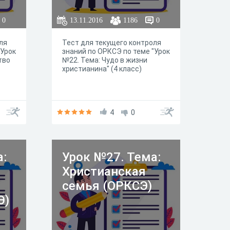
0
13.11.2016
1186
0
ля
Тест для текущего контроля
"Урок
знаний по ОРКСЭ по теме "Урок
тво
№22. Тема: Чудо в жизни
христианина" (4 класс)
4
0
а:
Урок №27. Тема:
Христианская
семья (ОРКСЭ)
Э)