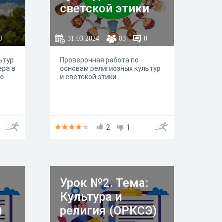
светской этики
0
31.03.2024
83
0
ьтур
Проверочная работа по
ера в
основам религиозных культур
го
и светской этики.
стоте
2
1
Урок №2. Тема:
Культура и
)
религия (ОРКСЭ)