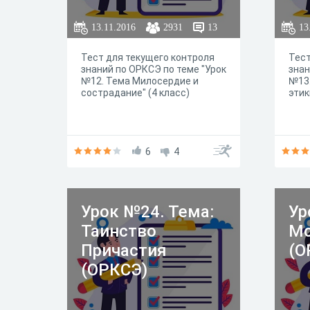
13.11.2016
2931
13
13
Тест для текущего контроля
Тест
знаний по ОРКСЭ по теме "Урок
знан
№12. Тема Милосердие и
№13.
сострадание" (4 класс)
этик
6
4
Урок №24. Тема:
Ур
Таинство
Мо
Причастия
(О
(ОРКСЭ)