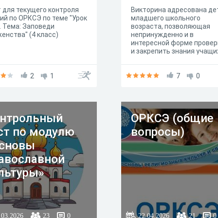
 для текущего контроля
Викторина адресована де
ий по ОРКСЭ по теме "Урок
младшего школьного
 Тема: Заповеди
возраста, позволяющая
енства" (4 класс)
непринужденно и в
интересной форме провер
и закрепить знания учащи
в области "Основы
религиозных культур и
2
1
светской этики", а также
7
0
возможность получить н
знания. Тест содержит 10
вопросов. Каждый вопрос
имеет один правильный и
нтрольный
ОРКСЭ (общие
четырех данных ответов.
ст по модулю
вопросы)
сновы
авославной
льтуры»
.03.2026
23
0
22.04.2026
21
0