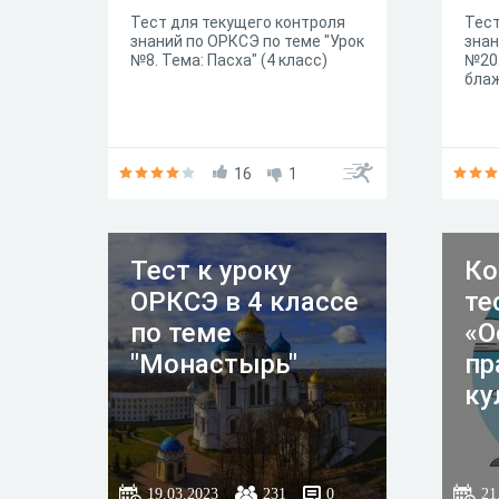
Тест для текущего контроля
Тест
знаний по ОРКСЭ по теме "Урок
знан
№8. Тема: Пасха" (4 класс)
№20.
блаж
16
1
Тест к уроку
Ко
ОРКСЭ в 4 классе
те
по теме
«О
"Монастырь"
пр
ку
19.03.2023
231
0
21