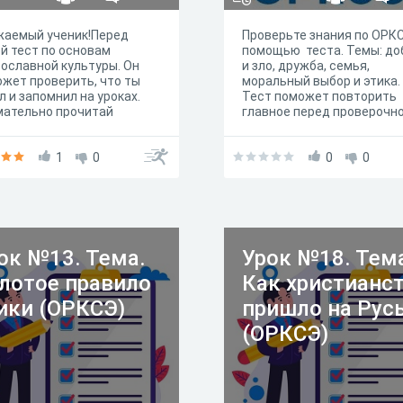
жаемый ученик!Перед
Проверьте знания по ОРК
й тест по основам
помощью теста. Темы: до
ославной культуры. Он
и зло, дружба, семья,
жет проверить, что ты
моральный выбор и этика.
л и запомнил на уроках.
Тест поможет повторить
мательно прочитай
главное перед проверочн
трукцию перед началом
работой. Успехов на уроке
ты.
1
0
0
0
ок №13. Тема.
Урок №18. Тем
лотое правило
Как христианс
ики (ОРКСЭ)
пришло на Рус
(ОРКСЭ)