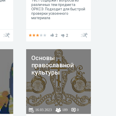
щий
Тест содержит вопросы из
различных тем предмета
ОРКСЭ. Подходит для быстрой
проверки усвоенного
материала
2
2
Основы
православной
культуры
1
16.03.2023
189
0