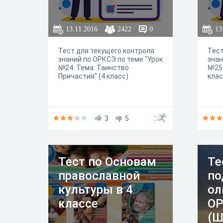
13.11.2016
2422
0
13
Тест для текущего контроля
Тест
знаний по ОРКСЭ по теме "Урок
знан
№24. Тема: Таинство
№25.
Причастия" (4 класс)
клас
3
5
Тест по Основам
Те
православной
по
культуры в 4
ол
классе
О
(Ш