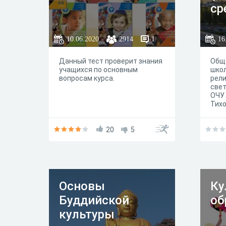
ср
кл
10.06.2020
2914
1
16
Данный тест проверит знания
Общ
учащихся по основным
шко
вопросам курса.
рели
свет
ОЧУ 
Тих
унив
с Пр
20
5
наук
Рос
22.0
утв
про
шко
цел
Основы
Ку
- фо
Буддийской
об
инте
знан
культуры
сфер
в на