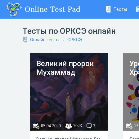
Online Test Pad
Тесты
Тесты по ОРКСЭ онлайн
Онлайн тесты
ОРКСЭ
Великий пророк
Ур
Мухаммад
Хр
05.04.2020
7023
3
13