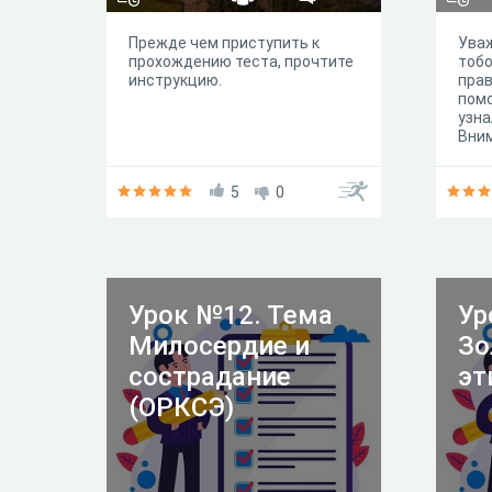
Прежде чем приступить к
Ува
прохождению теста, прочтите
тобо
инструкцию.
прав
помо
узна
Вни
инс
рабо
5
0
Урок №12. Тема
Ур
Милосердие и
Зо
сострадание
эт
(ОРКСЭ)