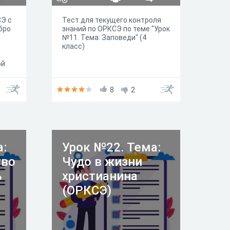
СЭ с
Тест для текущего контроля
бро
знаний по ОРКСЭ по теме "Урок
№11. Тема: Заповеди" (4
класс)
ой
.
8
2
а:
Урок №22. Тема:
тво
Чудо в жизни
ь
христианина
(ОРКСЭ)