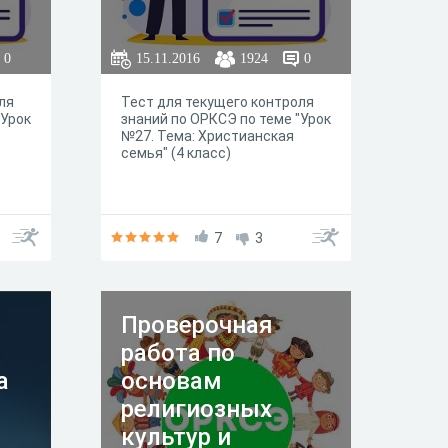
0
15.11.2016
1924
0
ля
Тест для текущего контроля
"Урок
знаний по ОРКСЭ по теме "Урок
№27. Тема: Христианская
семья" (4 класс)
7
3
Проверочная
работа по
а
основам
религиозных
культур и