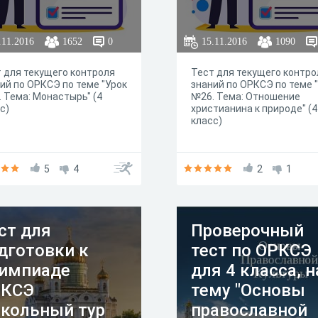
.11.2016
1652
0
15.11.2016
1090
 для текущего контроля
Тест для текущего контро
ий по ОРКСЭ по теме "Урок
знаний по ОРКСЭ по теме 
 Тема: Монастырь" (4
№26. Тема: Отношение
с)
христианина к природе" (4
класс)
5
4
2
1
ст для
Проверочный
дготовки к
тест по ОРКСЭ
импиаде
для 4 класса, н
РКСЭ
тему "Основы
кольный тур
православной