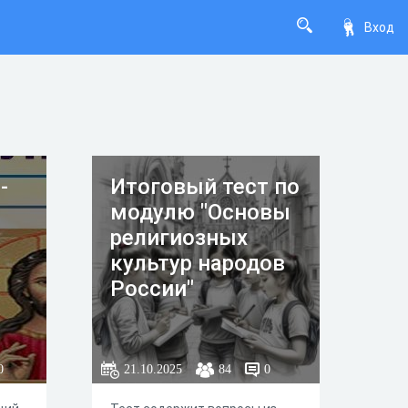
Вход
-
Итоговый тест по
модулю "Основы
религиозных
культур народов
России"
0
21.10.2025
84
0