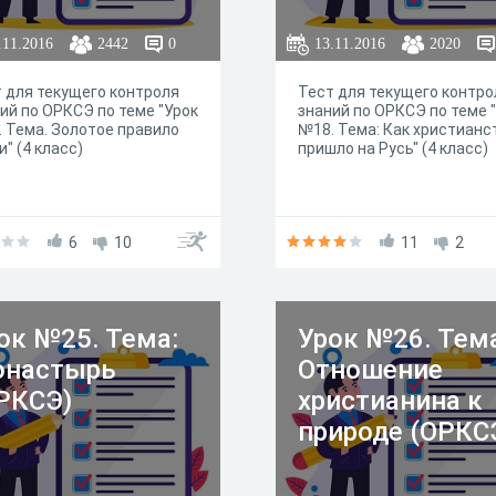
.11.2016
2442
0
13.11.2016
2020
 для текущего контроля
Тест для текущего контро
ий по ОРКСЭ по теме "Урок
знаний по ОРКСЭ по теме 
 Тема. Золотое правило
№18. Тема: Как христианс
и" (4 класс)
пришло на Русь" (4 класс)
6
10
11
2
ок №25. Тема:
Урок №26. Тем
настырь
Отношение
РКСЭ)
христианина к
природе (ОРКС