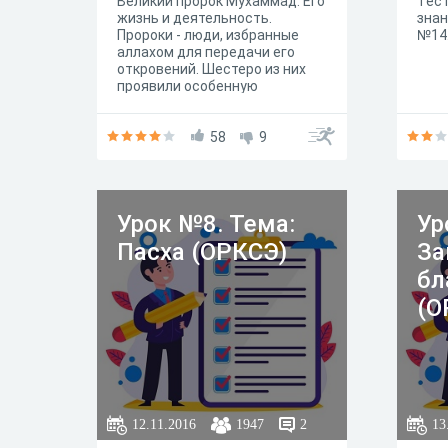
Великий пророк Мухаммад. Его
Тест
жизнь и деятельность.
знан
Пророки - люди, избранные
№14.
аллахом для передачи его
откровений. Шестеро из них
проявили особенную
стойкость и непоколебимость.
Самым великимсреди шести
является Мухаммад. Только
58
9
ему Аллах дал полное и
главное откровение,
записанное в Коране и
ставшее для мусульман
Урок №8. Тема:
Ур
Священным Писанием
Пасха (ОРКСЭ)
За
бл
(О
12.11.2016
1947
2
13