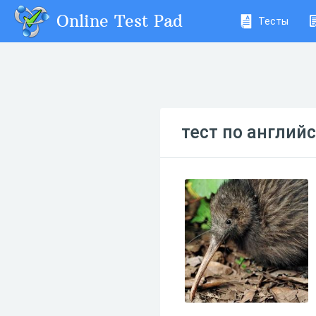
Online Test Pad
Тесты
тест по англий