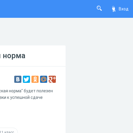
Вход
я норма
кая норма" будет полезен
овки к успешной сдаче
11 класс