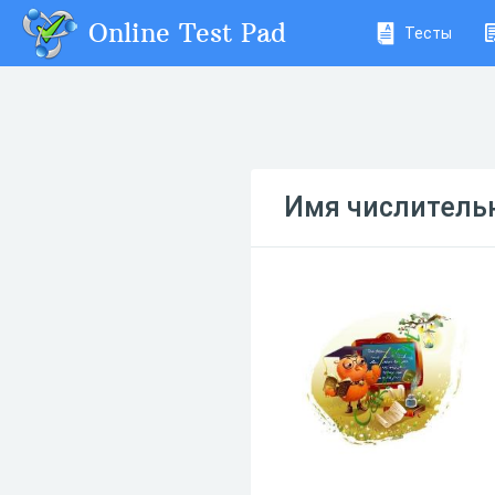
Online Test Pad
Тесты
Имя числитель