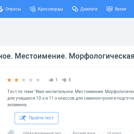
Опросы
Кроссворды
Диалоги
Уроки
ное. Местоимение. Морфологическа
1
5
Тест по теме "Имя числительное. Местоимение. Морфологичес
для учащихся 10-х и 11-х классов для самоконтроля и подгот
экзамена.
Пройти тест
Образовательный тест
Русский язык
10 класс