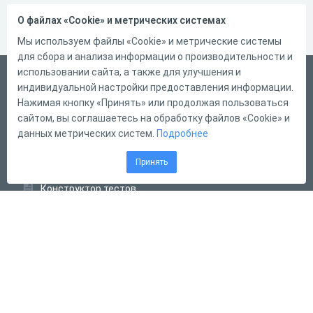
О файлах «Cookie» и метрических системах
Мы используем файлы «Cookie» и метрические системы
для сбора и анализа информации о производительности и
использовании сайта, а также для улучшения и
Русский
индивидуальной настройки предоставления информации.
Справка
Нажимая кнопку «Принять» или продолжая пользоваться
сайтом, вы соглашаетесь на обработку файлов «Cookie» и
Форма обратной связи
данных метрических систем.
Подробнее
Контакты
Принять
Тарифы
Конструктор тестов
Конструктор опросов
Конструктор кроссвордов
Диалоговые тренажёры
Комплексные задания
Система Дистанционного Обучения