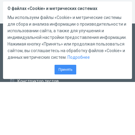
О файлах «Cookie» и метрических системах
Мы используем файлы «Cookie» и метрические системы
для сбора и анализа информации о производительности и
использовании сайта, а также для улучшения и
Русский
индивидуальной настройки предоставления информации.
Справка
Нажимая кнопку «Принять» или продолжая пользоваться
сайтом, вы соглашаетесь на обработку файлов «Cookie» и
Форма обратной связи
данных метрических систем.
Подробнее
Контакты
Принять
Тарифы
Конструктор тестов
Конструктор опросов
Конструктор кроссвордов
Диалоговые тренажёры
Комплексные задания
Система Дистанционного Обучения