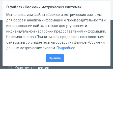
О файлах «Cookie» и метрических системах
Мы используем файлы «Cookie» и метрические системы
для сбора и анализа информации о производительности и
использовании сайта, а также для улучшения и
Русский
индивидуальной настройки предоставления информации.
Справка
Нажимая кнопку «Принять» или продолжая пользоваться
сайтом, вы соглашаетесь на обработку файлов «Cookie» и
Форма обратной связи
данных метрических систем.
Подробнее
Контакты
Принять
Тарифы
Конструктор тестов
Конструктор опросов
Конструктор кроссвордов
Диалоговые тренажёры
Комплексные задания
Система Дистанционного Обучения