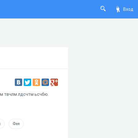
Вход
ьм твчлм лдсчтм ьсчбю.
с
Фея