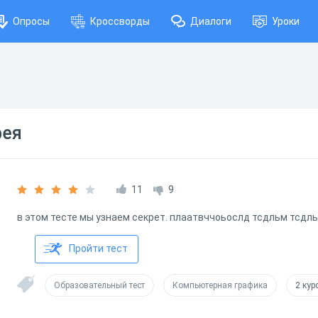
Опросы
Кроссворды
Диалоги
Уроки
фея
11
9
в этом тесте мы узнаем секрет. плаатвччоьослд тсдльм тсдл
Пройти тест
Образовательный тест
Компьютерная графика
2 кур