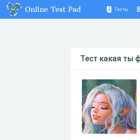
Online Test Pad
Тесты
Тест какая ты 