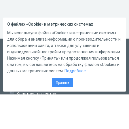
О файлах «Cookie» и метрических системах
Мы используем файлы «Cookie» и метрические системы
для сбора и анализа информации о производительности и
использовании сайта, а также для улучшения и
Русский
индивидуальной настройки предоставления информации.
Справка
Нажимая кнопку «Принять» или продолжая пользоваться
сайтом, вы соглашаетесь на обработку файлов «Cookie» и
Форма обратной связи
данных метрических систем.
Подробнее
Контакты
Принять
Тарифы
Конструктор тестов
Конструктор опросов
Конструктор кроссвордов
Диалоговые тренажёры