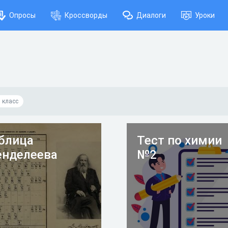
Опросы
Кроссворды
Диалоги
Уроки
 класс
блица
Тест по химии
нделеева
№2