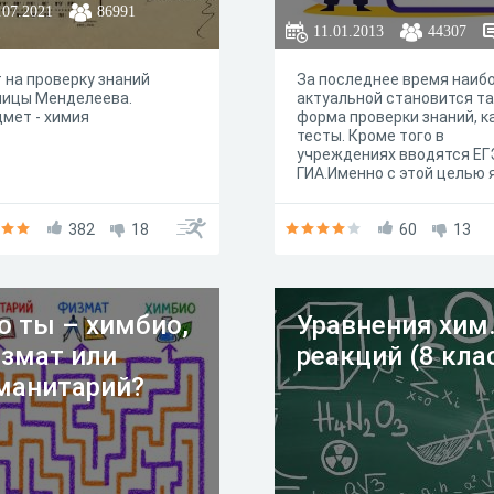
.07.2021
86991
11.01.2013
44307
1
 на проверку знаний
За последнее время наиб
лицы Менделеева.
актуальной становится т
мет - химия
форма проверки знаний, к
тесты. Кроме того в
учреждениях вводятся ЕГ
ГИА.Именно с этой целью 
создал тест, чтобы вы
проверили свой уровень
382
18
знаний.
60
13
о ты – химбио,
Уравнения хим
змат или
реакций (8 кла
манитарий?