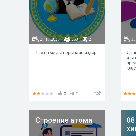
27.11.2025
260
2
15
Тестті мұқият орындаңыздар!
Дан
для 
пред
клас
0
2
Строение атома
08
хи