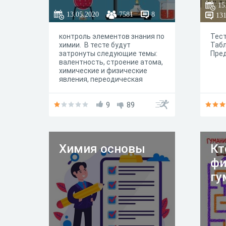
15
13.05.2020
7581
8
13
контроль элементов знания по
Тест
химии. В тесте будут
Таб
затронуты следующие темы:
Пред
валентность, строение атома,
химические и физические
явления, переодическая
система, классификация
неорганических веществ,
типы химических реакций.
9
89
Химия основы
Кт
фи
гу