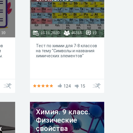
10
16.11.2020
46318
19
ов
Тест по химии для 7-8 классов
и
на тему "Символы и названия
ы.
химических элементов"
124
15
Химия. 9 класс.
Физические
х
свойства