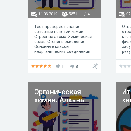
11.03.2019
5851
4
07
Тест проверяет знания
Отве
основных понятий химии.
стра
Строение атома. Химическая
кто 
связь. Степень окисления.
физм
Основные классы
забу
неорганических соединений.
резу
парт
11
8
Органическая
Ит
химия. Алканы
хи