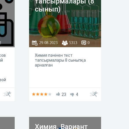
тапсырмалары (8
сынып)
2
29.08.2023
5313
0
сов
Химия пәнінен тест
ий
тапсырмалары 8 сыныпқа
арналған
вой
ства
ых,
23
4
й.
Химия. Вариант