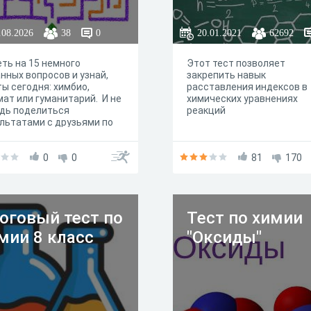
.08.2026
38
0
20.01.2021
62692
ть на 15 немного
Этот тест позволяет
нных вопросов и узнай,
закрепить навык
ты сегодня: химбио,
расставления индексов в
ат или гуманитарий. И не
химических уравнениях
дь поделиться
реакций
льтатами с друзьями по
е!
0
0
81
170
оговый тест по
Тест по химии
мии 8 класс
"Оксиды"