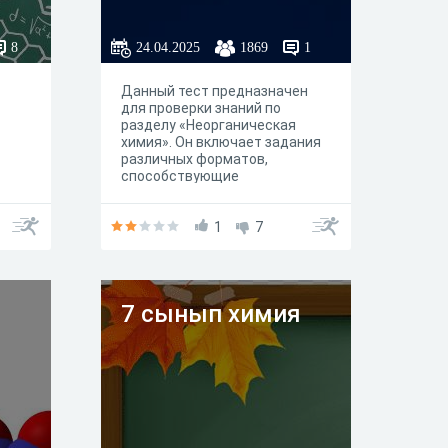
8
24.04.2025
1869
1
Данный тест предназначен
для проверки знаний по
разделу «Неорганическая
химия». Он включает задания
различных форматов,
способствующие
всесторонней оценке
понимания ключевых тем:
классификации веществ,
1
7
химических свойств,
уравнений реакций, основ
расчётов по химическим
формулам
7 сынып химия