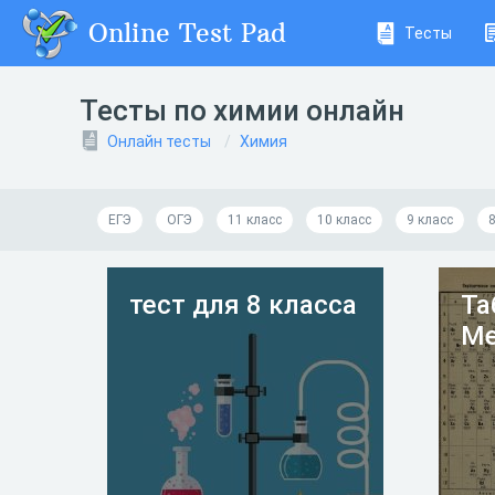
Online Test Pad
Тесты
Тесты по химии онлайн
Онлайн тесты
Химия
ЕГЭ
ОГЭ
11 класс
10 класс
9 класс
8
тест для 8 класса
Та
Ме