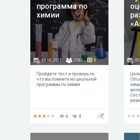
программа по
оц
химии
ра
«А
19.10.2023
1787
0
05
Пройдите тест и проверьте,
Цели
что вы помните из школьной
Объ
программы по химии
хим
моле
Сост
реа
хими
газо
6
4
водн
Об
вос
сво
11.