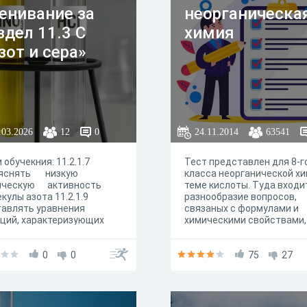
енивание за
неорганическа
здел 11.3 С
химия
зот и сера»
.03.2026
12
0
24.11.2014
63541
 обучекния: 11.2.1.7
Тест представлен для 8-г
яснять низкую
класса неорганической х
ическую активность
теме кислоты. Туда входи
кулы азота 11.2.1.9
разнообразие вопросов,
авлять уравнения
связаных с формулами и
кций, характеризующих
химическими свойствами,
ческие свойства
также просто для общего
образного аммиака и его
развития.
ого раствора 11.2.1.14
0
0
75
27
ъяснять
становительные
йства сероводорода
2.2.2 Решать задачи по