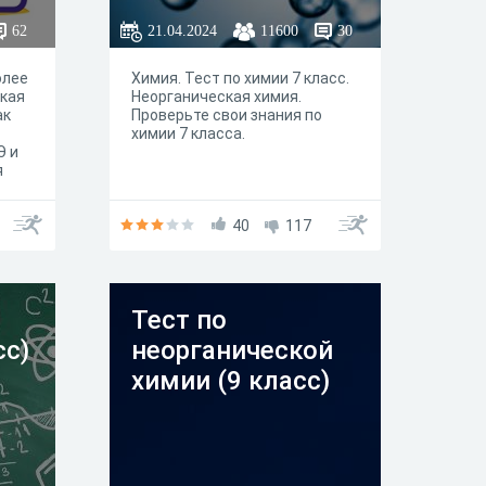
62
21.04.2024
11600
30
олее
Химия. Тест по химии 7 класс.
акая
Неорганическая химия.
ак
Проверьте свои знания по
химии 7 класса.
Э и
я
40
117
.
Тест по
сс)
неорганической
химии (9 класс)