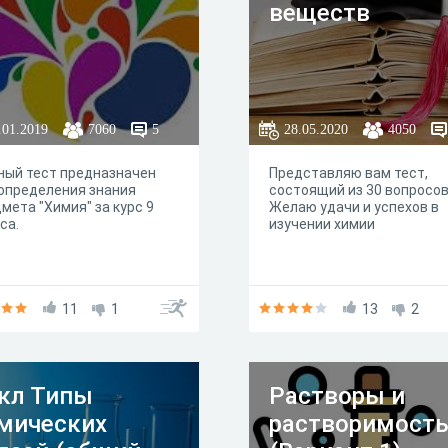
веществ
.01.2019
7060
5
28.05.2020
4050
ный тест предназначен
Представляю вам тест,
определения знания
состоящий из 30 вопросов
мета "Химия" за курс 9
Желаю удачи и успехов в
са.
изучении химии
11
1
13
2
кл Типы
Растворы и
мических
растворимост