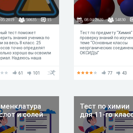
.05.2019
50635
15
08.04.2020
54830
ный тест поможет
Тест по предмету "Химия"
ерить знания ученика по
проверку знаний по изуче
и за весь 8 класс. 25
теме "Основные классы
осов точно определят
неорганических соединен
олько хорошо вы освоили
ОКСИДЫ"
риал. Надеюсь наша
ственная подборка
риалов и заданий не
тавит слишком больших
61
101
77
43
лем! 20 вопросов, 3
чи и 2 определения -
рая и качественная
ерка ваших знаний.
аем удачи!
менклатура
Тест по химии
слот и солей
для 11-го клас