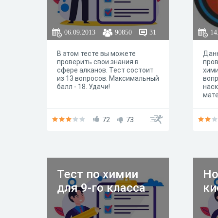
06.09.2013
90850
31
14
В этом тесте вы можете
Дан
проверить свои знания в
пров
сфере алканов. Тест состоит
хими
из 13 вопросов. Максимальный
вопр
балл - 18. Удачи!
наск
мате
каче
мате
72
73
сос
проб
зада
быст
пров
Жел
Тест по химии
Но
для 9-го класса
ки