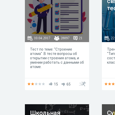
св
те
10.04.2017
28097
21
22
Тест по теме: "Строение
Трен
атома" .В тесте вопросы об
"Тип
открытии строения атома, и
сост
умении работать с данными об
клас
атоме.
15
65
Школьная
Су