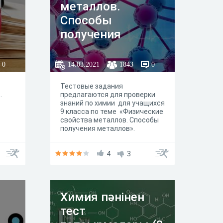
металлов.
Способы
получения
металлов.
0
14.03.2021
1843
0
Тестовые задания
.
предлагаются для проверки
знаний по химии для учащихся
9 класса по теме «Физические
свойства металлов. Способы
получения металлов».
4
3
Химия пәнінен
ь
тест