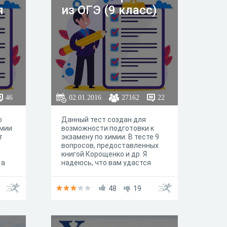
я
из ОГЭ (9 класс)
46
02.01.2016
27162
22
о
Данный тест создан для
имии
возможности подготовки к
т
экзамену по химии. В тесте 9
вопросов, предоставленных
книгой Корощенко и др. Я
 а
надеюсь, что вам удастся
хорошо написать этот тест и
экзамены. Удачи
48
19