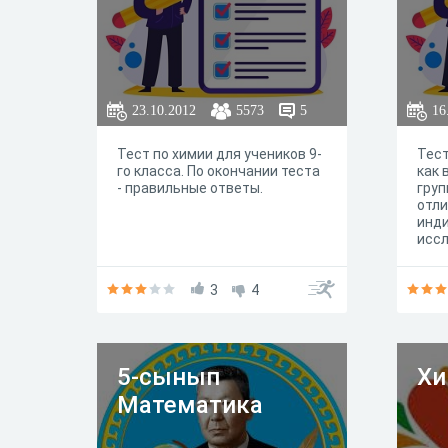
23.10.2012
5573
5
16
Тест по химии для учеников 9-
Тес
го класса. По окончании теста
как 
- правильные ответы.
груп
отли
инд
иссл
еще 
прос
3
4
нап
5-сынып
Хи
Математика