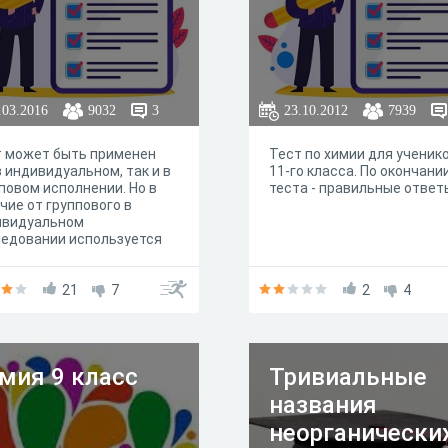
.03.2016
9032
3
23.10.2012
7939
т может быть применен
Тест по химии для ученик
в индивидуальном, так и в
11-го класса. По окончани
повом исполнении. Но в
теста - правильные ответ
чие от группового в
ивидуальном
едовании используется
один важный прием:
ят прочесть вслух
исанные ответы.
21
7
2
4
мия 9 класс
Тривиальные
названия
неорганически