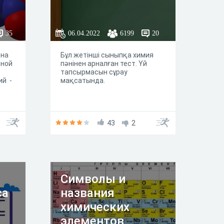
35
06.04.2022
6199
20
 на
Бұл жетінші сыныпқа химия
нной
пәнінен арналған тест. Үй
тапсырмасын сұрау
ий -
мақсатында.
43
2
Символы и
са
названия
химических
элементов