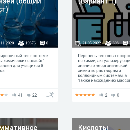
язей (общий
(Вариант 1)
ст)
.11.2020
19376
0
21.05.2022
308
ировочный тест по теме
Перечень тестовых вопро
ы химических связейг"
по химии, актуализирующ
авлен для учащихся 8
знания о неорганической
са.
химии по растворам и
коллоидным системам, а
также нахождению массо
доли растворенного веще
и определению растворим
41
22
малорастворимых и
2
0
нерастворимых соединени
ммативное
Кислоты