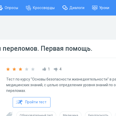
Опросы
Кроссворды
Диалоги
Уроки
ы переломов. Первая помощь.
1
4
Тест по курсу "Основы безопасности жизнедеятельности" в р
медицинских знаний, с целью определения уровня знаний по 
переломах.
Пройти тест
Образовательный тест
Медицина
Безопасность